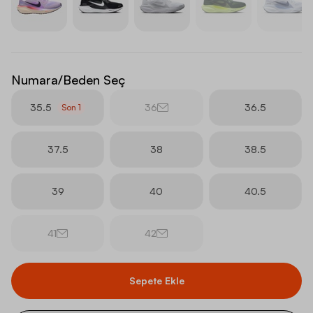
Numara/Beden Seç
35.5
36
36.5
Son
1
37.5
38
38.5
39
40
40.5
41
42
Sepete Ekle