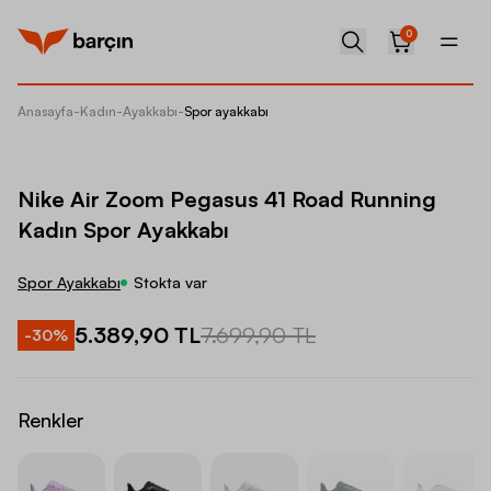
0
Anasayfa
-
Kadın
-
Ayakkabı
-
Spor ayakkabı
Nike Ai
Nike Air Zoom Pegasus 41 Road Running
Kadın Spor Ayakkabı
Spor Ayakkabı
Stokta var
5.389,90 TL
7.699,90 TL
-
30
%
Renkler