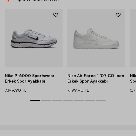
Nike P-6000 Sportswear
Nike Air Force 1 '07 CO Icon
Ni
Erkek Spor Ayakkabı
Erkek Spor Ayakkabı
Sp
7.199,90 TL
7.199,90 TL
5.