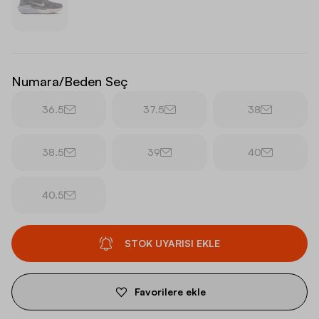
Numara/Beden Seç
36.5
37.5
38
38.5
39
40
40.5
STOK UYARISI EKLE
Favorilere ekle