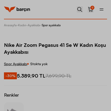
0
Anasayfa
-
Kadın
-
Ayakkabı
-
Spor ayakkabı
Nike Ai
Nike Air Zoom Pegasus 41 Se W Kadın Koşu
Ayakkabısı
Spor Ayakkabı
Stokta yok
5.389,90 TL
7.699,90 TL
-
30
%
Renkler