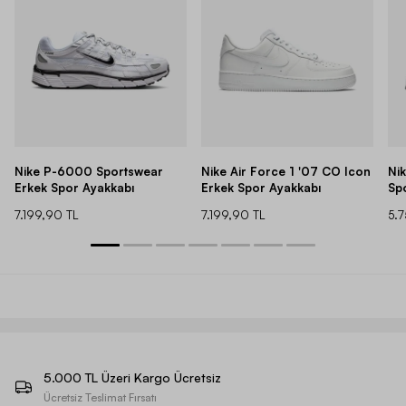
Nike P-6000 Sportswear
Nike Air Force 1 '07 CO Icon
Ni
Erkek Spor Ayakkabı
Erkek Spor Ayakkabı
Sp
7.199,90 TL
7.199,90 TL
5.
5.000 TL Üzeri Kargo Ücretsiz
Ücretsiz Teslimat Fırsatı