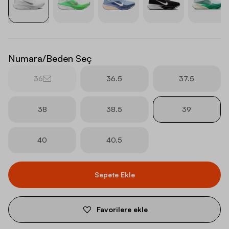
Numara/Beden Seç
36
36.5
37.5
38
38.5
39
40
40.5
Sepete Ekle
Favorilere ekle