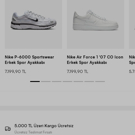
Nike P-6000 Sportswear
Nike Air Force 1 '07 CO Icon
Ni
Erkek Spor Ayakkabı
Erkek Spor Ayakkabı
Sp
7.199,90 TL
7.199,90 TL
5.
5.000 TL Üzeri Kargo Ücretsiz
Ücretsiz Teslimat Fırsatı