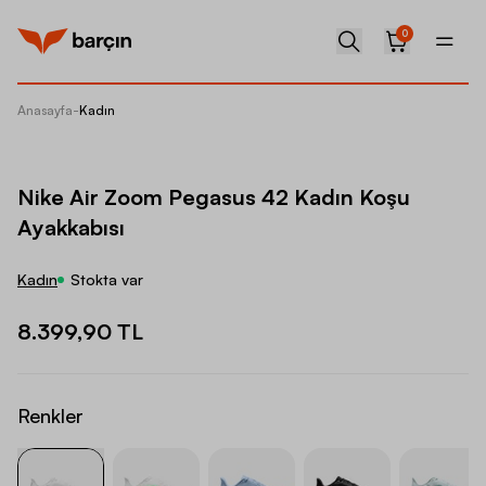
0
Anasayfa
-
Kadın
Nike Ai
Nike Air Zoom Pegasus 42 Kadın Koşu
Ayakkabısı
Kadın
Stokta var
8.399,90 TL
Renkler