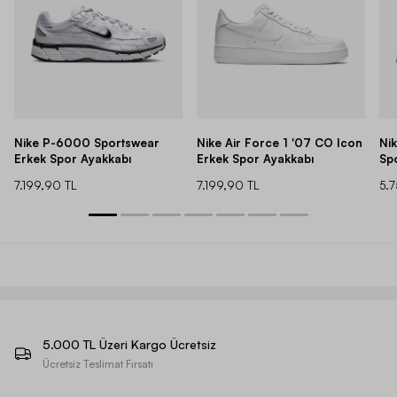
Nike P-6000 Sportswear
Nike Air Force 1 '07 CO Icon
Ni
Erkek Spor Ayakkabı
Erkek Spor Ayakkabı
Sp
7.199,90 TL
7.199,90 TL
5.
5.000 TL Üzeri Kargo Ücretsiz
Ücretsiz Teslimat Fırsatı