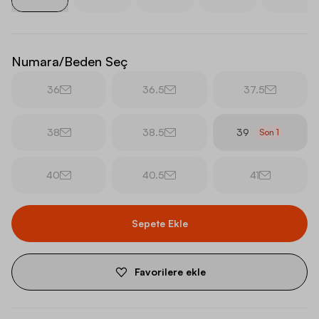
Numara/Beden Seç
36
36.5
37.5
38
38.5
39
Son
1
40
40.5
41
Sepete Ekle
Favorilere ekle