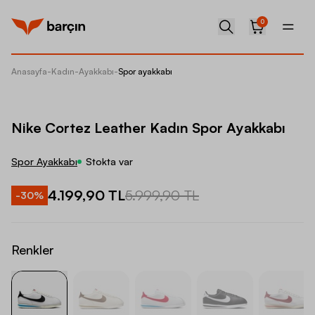
0
Anasayfa
-
Kadın
-
Ayakkabı
-
Spor ayakkabı
Nike Co
Nike Cortez Leather Kadın Spor Ayakkabı
Spor Ayakkabı
Stokta var
4.199,90 TL
5.999,90 TL
-
30
%
Renkler