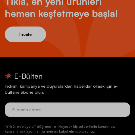
Tıkla, en yeni ürünleri
hemen keşfetmeye başla!
İncele
E-Bülten
İndirim, kampanya ve duyurulardan haberdar olmak için e-
bültene abone olun.
“E-Bülten’e üye ol” düğmesine tıklayarak kişisel verilerin korunması
kapsamında aydınlatma metnini kabul etmiş olursunuz.