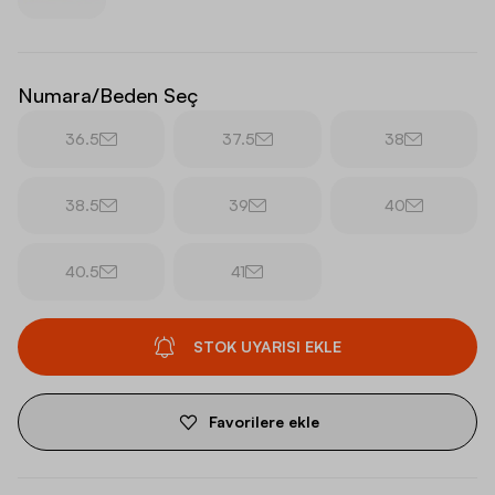
Numara/Beden Seç
36.5
37.5
38
38.5
39
40
40.5
41
STOK UYARISI EKLE
Favorilere ekle