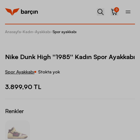
0
Anasayfa
-
Kadın
-
Ayakkabı
-
Spor ayakkabı
Nike Du
Nike Dunk High ''1985'' Kadın Spor Ayakkabı
Spor Ayakkabı
Stokta yok
3.899,90 TL
Renkler