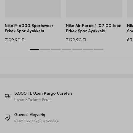
Nike P-6000 Sportswear
Nike Air Force 1 '07 CO Icon
Ni
Erkek Spor Ayakkabı
Erkek Spor Ayakkabı
Sp
7.199,90 TL
7.199,90 TL
5.
5.000 TL Üzeri Kargo Ücretsiz
Ücretsiz Teslimat Fırsatı
Güvenli Alışveriş
Resmi Tedarikçi Güvencesi