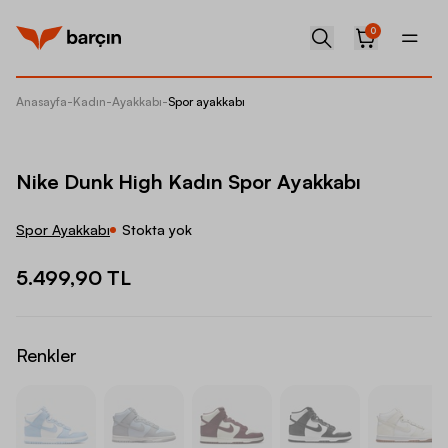
0
Anasayfa
-
Kadın
-
Ayakkabı
-
Spor ayakkabı
Nike Du
Nike Dunk High Kadın Spor Ayakkabı
Spor Ayakkabı
Stokta yok
5.499,90 TL
Renkler