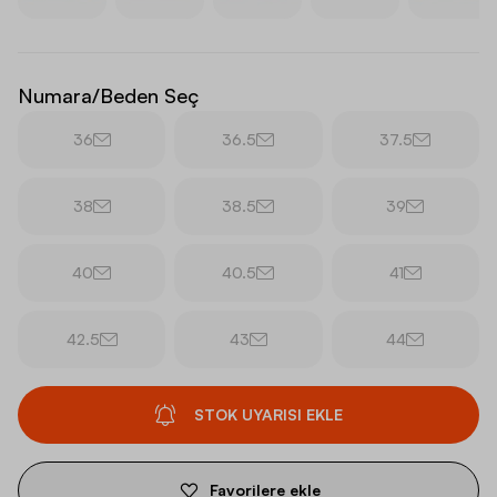
Numara/Beden Seç
36
36.5
37.5
38
38.5
39
40
40.5
41
42.5
43
44
STOK UYARISI EKLE
Favorilere ekle