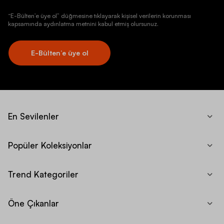
“E-Bülten’e üye ol” düğmesine tıklayarak kişisel verilerin korunması
kapsamında aydınlatma metnini kabul etmiş olursunuz.
E-Bülten’e üye ol
En Sevilenler
Popüler Koleksiyonlar
Trend Kategoriler
Öne Çıkanlar