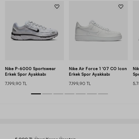
Nike P-6000 Sportswear
Nike Air Force 1 '07 CO Icon
Ni
Erkek Spor Ayakkabı
Erkek Spor Ayakkabı
Sp
7.199,90 TL
7.199,90 TL
5.