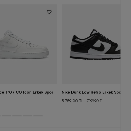
rce 1 '07 CO Icon Erkek Spor
Nike Dunk Low Retro Erkek Spor Aya
5.759,90 TL
7.199,90 TL