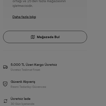
ortağı ve 25’den fazla mağazasının
işletmecisidir.
Daha fazla bilgi
Mağazada Bul
5.000 TL Üzeri Kargo Ücretsiz
Ücretsiz Teslimat Fırsatı
Güvenli Alışveriş
Resmi Tedarikçi Güvencesi
Ücretsiz İade
30 Gün İçerisinde