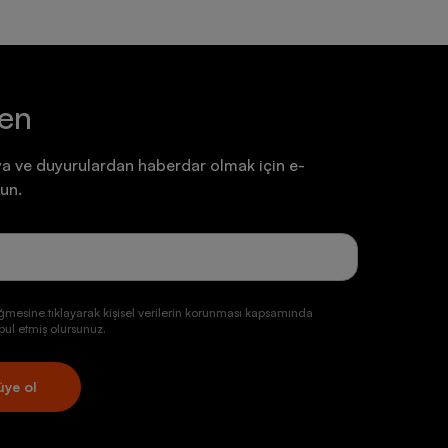
ten
a ve duyurulardan haberdar olmak için e-
un.
ğmesine tıklayarak kişisel verilerin korunması kapsamında
ul etmiş olursunuz.
üye ol