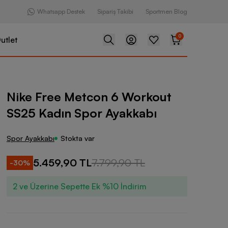
Whatsapp Destek
Sipariş Takibi
Sportmen Blog
0
utlet
etcon 6 Workout SS25 Kadın Spor Ayakkabı
Nike Free Metcon 6 Workout
SS25 Kadın Spor Ayakkabı
Spor Ayakkabı
Stokta var
5.459,90 TL
7.799,90 TL
-
30
%
2 ve Üzerine Sepette Ek %10 İndirim