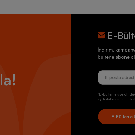
E-Bül
İndirim, kampany
bültene abone ol
la!
“E-Bülten’e üye ol” dü
aydınlatma metnini kab
E-Bülten’e 