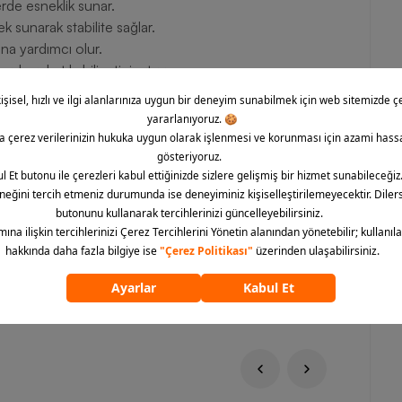
erde esneklik sunar.
k sunarak stabilite sağlar.
ına yardımcı olur.
 hareket kabiliyetini artırır.
sabit kalmasını sağlar.
 estetik hem de işlevsellik açısından antrenmanlarınıza
ayanlar için ideal bir tercih olan model, her hareketinizi
 yastıklama desteğiyle spor yaparken ayağınızı özgürce
 olanak tanır. Günlük kullanımda bile rahatlıkla tercih
 üzerinden kolayca ulaşabilir, tek tıkla sipariş
ümünü göster