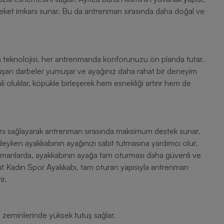
areket imkanı sunar. Bu da antrenman sırasında daha doğal ve
a teknolojisi, her antrenmanda konforunuzu ön planda tutar.
luşan darbeler yumuşar ve ayağınız daha rahat bir deneyim
i oluklar, köpükle birleşerek hem esnekliği artırır hem de
ını sağlayarak antrenman sırasında maksimum destek sunar.
yken ayakkabının ayağınızı sabit tutmasına yardımcı olur.
enmanlarda, ayakkabının ayağa tam oturması daha güvenli ve
t Kadın Spor Ayakkabı, tam oturan yapısıyla antrenman
r.
 zeminlerinde yüksek tutuş sağlar.