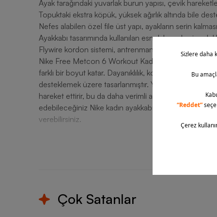
Ayak tarağındaki yuvarlak burun yapısı, çevik hareketl
Topuktaki ekstra köpük, yüksek ağırlık altında bile deste
Nefes alabilen özel file üst yapı, ayakların serin kalmas
Ayakkabı tasarımında kullanılan esnek lazer kesim oluklar,
Flywire kordon sistemi, antrenman sırasında ayağınızın 
Nike Free Metcon 6 Workout Kadın Spor Ayakkabı, hem
farklı bir boyut katar. Dayanıklılık, konfor ve destek ar
desteklemek üzere tasarlanmıştır. Yüksek esnekliği ve
hareket ettirir, bu da daha verimli antrenman yapmanıza
edebileceğiniz Nike kadın ayakkabı modeline Barcin.com
verebilirsiniz.
T
Çok Satanlar