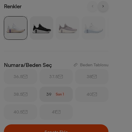
Renkler
Numara/Beden Seç
Beden Tablosu
36.5
37.5
38
38.5
39
40
Son
1
40.5
41
Sepete Ekle