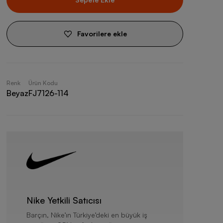
Favorilere ekle
Renk
Ürün Kodu
Beyaz
FJ7126-114
Nike Yetkili Satıcısı
Barçın, Nike’ın Türkiye’deki en büyük iş