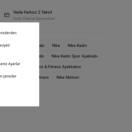
Vade Farksız 2 Taksit
Farklı Ödeme Seçenekleri
Kadın Spor Ayakkabı
Nike
Nike Kadın
Nike Kadın Ayakkabı
Nike Kadın Spor Ayakkabı
Nike Kadın Egzersiz & Fitness Ayakkabısı
Nike Egzersiz / Fitness
Nike Metcon