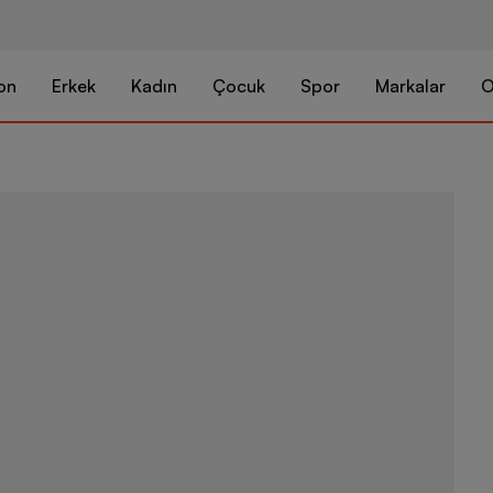
on
Erkek
Kadın
Çocuk
Spor
Markalar
O
Nike Free M