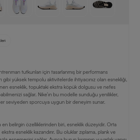
leri
renman tutkunları için tasarlanmış bir performans
rı gibi yüksek tempolu aktivitelerde ihtiyacınız olan esnekliği,
lenen esneklik, topuktaki ekstra köpük dolgusu ve nefes
pabilmenizi sağlar. Nike’ın bu modelle sunduğu yenilikler,
ak her seviyeden sporcuya uygun bir deneyim sunar.
belirgin özelliklerinden biri, esneklik düzeyidir. Orta
 ekstra esneklik kazandırır. Bu oluklar zıplama, plank ve
azla esnemesini sağlar. Ayrıca burun kısmının yuvarlak yapısı,