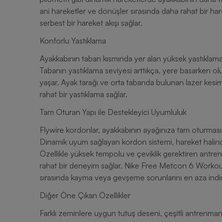
ani hareketler ve dönüşler sırasında daha rahat bir h
serbest bir hareket akışı sağlar.
Konforlu Yastıklama
Ayakkabının taban kısmında yer alan yüksek yastıklam
Tabanın yastıklama seviyesi arttıkça, yere basarken o
yaşar. Ayak tarağı ve orta tabanda bulunan lazer kesiml
rahat bir yastıklama sağlar.
Tam Oturan Yapı ile Destekleyici Uyumluluk
Flywire kordonlar, ayakkabının ayağınıza tam oturmas
Dinamik uyum sağlayan kordon sistemi, hareket halinde
Özellikle yüksek tempolu ve çeviklik gerektiren antr
rahat bir deneyim sağlar. Nike Free Metcon 6 Workou
sırasında kayma veya gevşeme sorunlarını en aza indiri
Diğer Öne Çıkan Özellikler
Farklı zeminlere uygun tutuş deseni, çeşitli antrenman