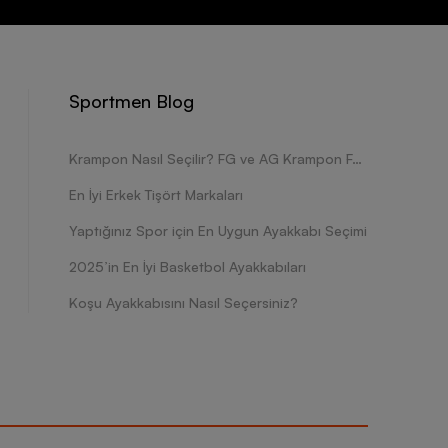
Sportmen Blog
Krampon Nasıl Seçilir? FG ve AG Krampon Farkları Nelerdir?
En İyi Erkek Tişört Markaları
Yaptığınız Spor için En Uygun Ayakkabı Seçimi
2025’in En İyi Basketbol Ayakkabıları
Koşu Ayakkabısını Nasıl Seçersiniz?