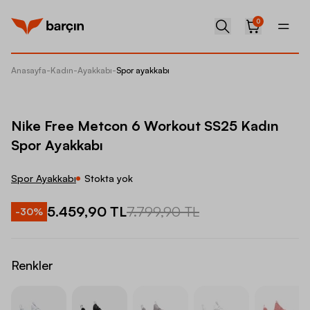
0
Anasayfa
-
Kadın
-
Ayakkabı
-
Spor ayakkabı
Nike Fr
Nike Free Metcon 6 Workout SS25 Kadın
Spor Ayakkabı
Spor Ayakkabı
Stokta yok
5.459,90 TL
7.799,90 TL
-
30
%
Renkler