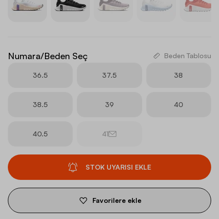
Numara/Beden Seç
Beden Tablosu
36.5
37.5
38
38.5
39
40
40.5
41
STOK UYARISI EKLE
Favorilere ekle