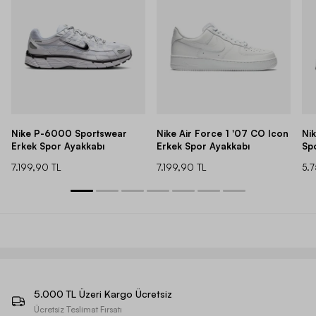
Nike P-6000 Sportswear
Nike Air Force 1 '07 CO Icon
Ni
Erkek Spor Ayakkabı
Erkek Spor Ayakkabı
Sp
7.199,90 TL
7.199,90 TL
5.
5.000 TL Üzeri Kargo Ücretsiz
Ücretsiz Teslimat Fırsatı