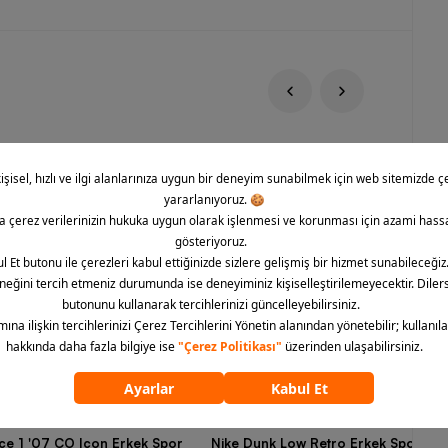
rce 1 '07 CO Icon Erkek Spor
Nike Dunk Low Retro Erkek Spor Aya