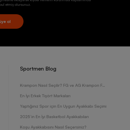
ul etmiş olursunuz.
üye ol
Sportmen Blog
Krampon Nasıl Seçilir? FG ve AG Krampon Farkları Nelerdir?
En İyi Erkek Tişört Markaları
Yaptığınız Spor için En Uygun Ayakkabı Seçimi
2025’in En İyi Basketbol Ayakkabıları
Koşu Ayakkabısını Nasıl Seçersiniz?