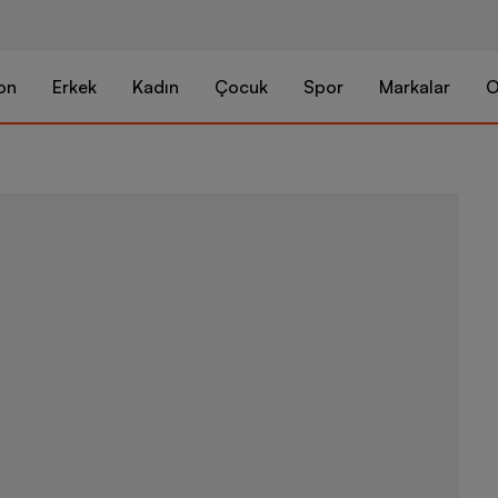
on
Erkek
Kadın
Çocuk
Spor
Markalar
O
Nike Jordan E