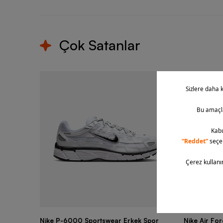
Çok Satanlar
Nike P-6000 Sportswear Erkek Spor
Nike Air Fo