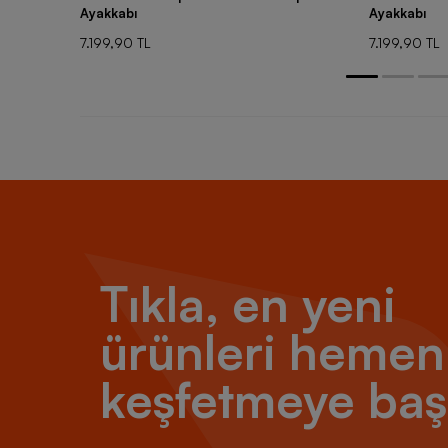
Ayakkabı
Ayakkabı
7.199,90 TL
7.199,90 TL
Tıkla, en yeni
ürünleri hemen
keşfetmeye baş