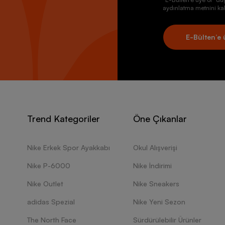
aydınlatma metnini kab
E-Bülten’e 
Trend Kategoriler
Öne Çıkanlar
Nike Erkek Spor Ayakkabı
Okul Alışverişi
Nike P-6000
Nike İndirimi
Nike Outlet
Nike Sneakers
adidas Spezial
Nike Yeni Sezon
The North Face
Sürdürülebilir Ürünler