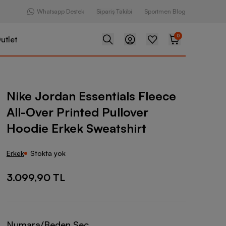
Whatsapp Destek
Sipariş Takibi
Sportmen Blog
0
utlet
ssentials Fleece All-Over Printed Pullover Hoodie Erkek Sweatsh
Nike Jordan Essentials Fleece
All-Over Printed Pullover
Hoodie Erkek Sweatshirt
Erkek
Stokta yok
3.099,90 TL
Numara/Beden Seç