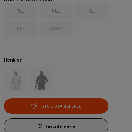
S
M
L
XL
XXL
Renkler
STOK UYARISI EKLE
Favorilere ekle