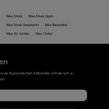
Ayakkabı
Ayakkabı
7.199,90 TL
7.199,90 TL
Nike Erkek
Nike Erkek Giyim
Nike Erkek Sweatshirt
Nike Basketbol
Nike Air Jordan
Nike Outlet
ten
a ve duyurulardan haberdar olmak için e-
un.
ğmesine tıklayarak kişisel verilerin korunması kapsamında