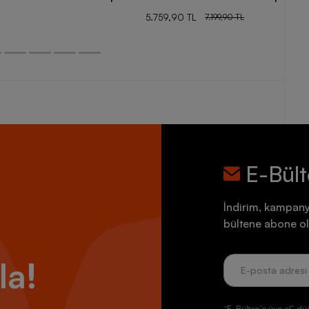
5.759,90 TL
7.199,90 TL
E-Bül
İndirim, kampany
bültene abone ol
la!
“E-Bülten’e üye ol” dü