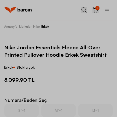
0
Anasayfa
-
Markalar
-
Nike
-
Erkek
Nike Jo
Nike Jordan Essentials Fleece All-Over
Printed Pullover Hoodie Erkek Sweatshirt
Erkek
Stokta yok
3.099,90 TL
Numara/Beden Seç
S
M
L