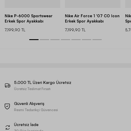
Nike P-6000 Sportswear
Nike Air Force 1 '07 CO Icon
Ni
Erkek Spor Ayakkabı
Erkek Spor Ayakkabı
Sp
7.199,90 TL
7.199,90 TL
5.
5.000 TL Üzeri Kargo Ücretsiz
Ücretsiz Teslimat Fırsatı
Güvenli Alışveriş
Resmi Tedarikçi Güvencesi
Ücretsiz İade
30 Gün İçerisinde