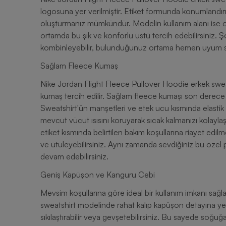
logosuna yer verilmiştir. Etiket formunda konumlandırıl
oluşturmanız mümkündür. Modelin kullanım alanı ise o
ortamda bu şık ve konforlu üstü tercih edebilirsiniz. Şo
kombinleyebilir, bulunduğunuz ortama hemen uyum sağ
Sağlam Fleece Kumaş
Nike Jordan Flight Fleece Pullover Hoodie erkek sw
kumaş tercih edilir. Sağlam fleece kumaşı son derece 
Sweatshirt'ün manşetleri ve etek ucu kısmında elastik 
mevcut vücut ısısını koruyarak sıcak kalmanızı kolayl
etiket kısmında belirtilen bakım koşullarına riayet edil
ve ütüleyebilirsiniz. Aynı zamanda sevdiğiniz bu öze
devam edebilirsiniz.
Geniş Kapüşon ve Kanguru Cebi
Mevsim koşullarına göre ideal bir kullanım imkanı sağ
sweatshirt modelinde rahat kalıp kapüşon detayına yer
sıkılaştırabilir veya gevşetebilirsiniz. Bu sayede soğuğa