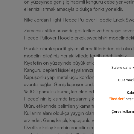
ön yüzeyinde geniş iç hacimli kanguru cebe yer veril
ellerinizi ısıtmak amacıyla oldukça fonksiyoneldir.
Nike Jordan Flight Fleece Pullover Hoodie Erkek Swea
Zamansız stiller arasında gösterilen ve her yaşın sever
Fleece Pullover Hoodie erkek sweatshirt modelindeki ön
Günlük olarak sportif giyim alternatiflerinden biri ol
modelini dileğiniz her aktivitede tercih edebilirsiniz.
Kıyafetin ön yüzeyinde büyük etiket şeklinde konuml
Kanguru cepleri kişisel eşyalarınızı saklamanız noktasın
Kapüşonlu yapı metal uçlu kordonla birleştirilmiştir. R
avantaj sağlar. Geniş kapüşonunda rahat astarla kaplıdı
% 100 pamuklu kumaştan elde edilen dokusu oldukça
Fleece' nin iç kısımda fırçalanmış kalın yünlü kumaşı s
Ürün, etiketinde belirtilen yıkama talimatlarına uygun o
Kullanım alanı oldukça yaygın olan Hoodie tarzı sweatsh
arz eder. Geniş kalıplı, kapüşonlu ve kanguru cepli tas
Özellikle kolay kombinlenebilir olması ve anında spor