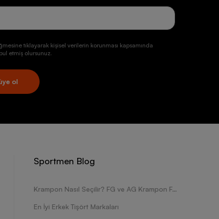
ğmesine tıklayarak kişisel verilerin korunması kapsamında
ul etmiş olursunuz.
üye ol
Sportmen Blog
Krampon Nasıl Seçilir? FG ve AG Krampon Farkları Nelerdir?
En İyi Erkek Tişört Markaları