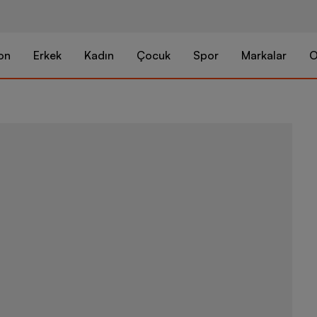
on
Erkek
Kadın
Çocuk
Spor
Markalar
O
Nike Jordan 