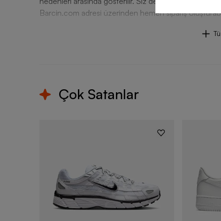
nedenleri arasında gösterilir. Siz de Nike Jordan Flig
Barcin.com adresi üzerinden hemen sipariş oluşturabil
T
Çok Satanlar