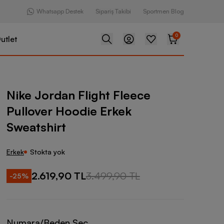
Whatsapp Destek
Sipariş Takibi
Sportmen Blog
0
utlet
Flight Fleece Pullover Hoodie Erkek Sweatshirt
Nike Jordan Flight Fleece
Pullover Hoodie Erkek
Sweatshirt
Erkek
Stokta yok
2.619,90 TL
3.499,90 TL
-
25
%
Numara/Beden Seç