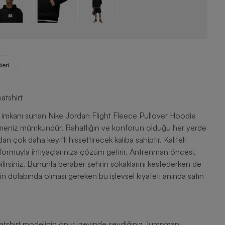
leri
atshirt
mkanı sunan Nike Jordan Flight Fleece Pullover Hoodie
tmeniz mümkündür. Rahatlığın ve konforun olduğu her yerde
 çok daha keyifli hissettirecek kalıba sahiptir. Kaliteli
 formuyla ihtiyaçlarınıza çözüm getirir. Antrenman öncesi,
irsiniz. Bununla beraber şehrin sokaklarını keşfederken de
in dolabında olması gereken bu işlevsel kıyafeti anında satın
eatshirt modelinin ön yüzeyinde sevdiğiniz Jumpman