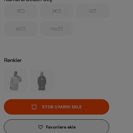
S
M
L
XL
XXL
Renkler
STOK UYARISI EKLE
Favorilere ekle