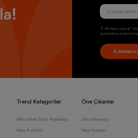
la!
“E-Bülten’e üye ol” dü
aydınlatma metnini kab
E-Bülten’e 
Trend Kategoriler
Öne Çıkanlar
Nike Erkek Spor Ayakkabı
Okul Alışverişi
Nike P-6000
Nike İndirimi