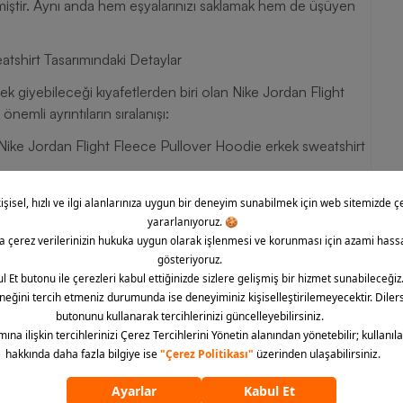
miştir. Aynı anda hem eşyalarınızı saklamak hem de üşüyen
tshirt Tasarımındaki Detaylar
ek giyebileceği kıyafetlerden biri olan Nike Jordan Flight
emli ayrıntıların sıralanışı:
an Nike Jordan Flight Fleece Pullover Hoodie erkek sweatshirt
andırılan Jumpman logosu dikkat çeker.
da size kolaylık sağlar.
üzgara ve soğuğa karşı hazırlıklı olmanız noktasında size
r.
 yumuşaktır.
ıcak kalmanıza yardımcı olur.
larak makinede yıkanabilir.
irt modelleri; renk, desen ve kalınlık bakımından çeşitlilik
arımlar günü keyifle geçirmek için ideal olan kıyafetlerdendir.
tif bir görünüm sunması bakımından çoğu kişinin tercih etme