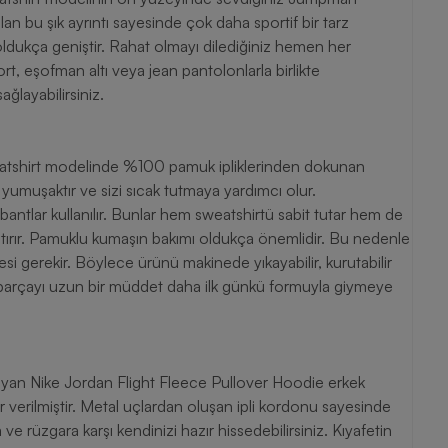
an bu şık ayrıntı sayesinde çok daha sportif bir tarz
ldukça geniştir. Rahat olmayı dilediğiniz hemen her
rt, eşofman altı veya jean pantolonlarla birlikte
layabilirsiniz.
eatshirt modelinde %100 pamuk ipliklerinden dokunan
yumuşaktır ve sizi sıcak tutmaya yardımcı olur.
bantlar kullanılır. Bunlar hem sweatshirtü sabit tutar hem de
aştırır. Pamuklu kumaşın bakımı oldukça önemlidir. Bu nedenle
mesi gerekir. Böylece ürünü makinede yıkayabilir, kurutabilir
l parçayı uzun bir müddet daha ilk günkü formuyla giymeye
layan Nike Jordan Flight Fleece Pullover Hoodie erkek
 verilmiştir. Metal uçlardan oluşan ipli kordonu sayesinde
 ve rüzgara karşı kendinizi hazır hissedebilirsiniz. Kıyafetin