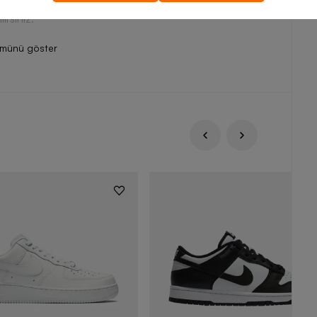
ht Fleece Pullover Hoodie erkek sweatshirt modeli için
irsiniz.
ümünü göster