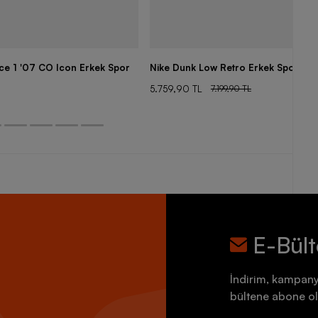
rce 1 '07 CO Icon Erkek Spor
Nike Dunk Low Retro Erkek Spor Aya
5.759,90 TL
7.199,90 TL
E-Bül
İndirim, kampany
bültene abone ol