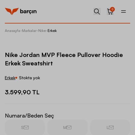
0
Anasayfa
-
Markalar
-
Nike
-
Erkek
Nike Jo
Nike Jordan MVP Fleece Pullover Hoodie
Erkek Sweatshirt
Erkek
Stokta yok
3.599,90 TL
Numara/Beden Seç
S
M
L