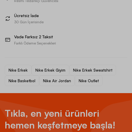
Resmi Tedarikçi Güvencesi
Ücretsiz İade
30 Gün İçerisinde
Vade Farksız 2 Taksit
Farklı Ödeme Seçenekleri
Nike Erkek
Nike Erkek Giyim
Nike Erkek Sweatshirt
Nike Basketbol
Nike Air Jordan
Nike Outlet
Tıkla, en yeni ürünleri
hemen keşfetmeye başla!