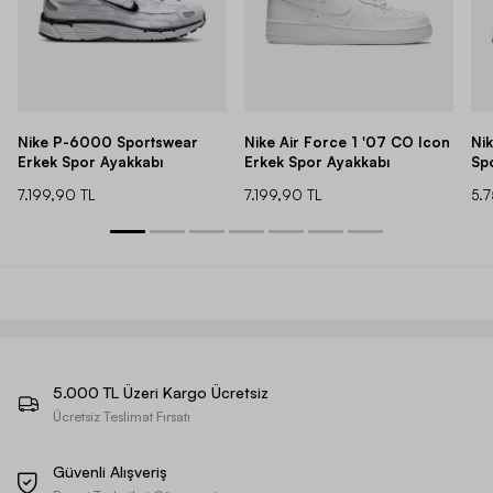
Nike P-6000 Sportswear
Nike Air Force 1 '07 CO Icon
Ni
Erkek Spor Ayakkabı
Erkek Spor Ayakkabı
Sp
7.199,90 TL
7.199,90 TL
5.
5.000 TL Üzeri Kargo Ücretsiz
Ücretsiz Teslimat Fırsatı
Güvenli Alışveriş