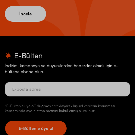
İncele
E-Bülten
İndirim, kampanya ve duyurulardan haberdar olmak için e-
bültene abone olun.
“E-Bülten’e üye ol” düğmesine tıklayarak kişisel verilerin korunması
kapsamında aydınlatma metnini kabul etmiş olursunuz.
E-Bülten’e üye ol