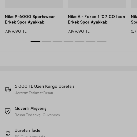
Nike P-6000 Sportswear
Nike Air Force 1 '07 CO Icon
Ni
Erkek Spor Ayakkabı
Erkek Spor Ayakkabı
Sp
7.199,90 TL
7.199,90 TL
5.
5.000 TL Üzeri Kargo Ücretsiz
Ücretsiz Teslimat Fırsatı
Güvenli Alışveriş
Resmi Tedarikçi Güvencesi
Ücretsiz İade
30 Gün İçerisinde