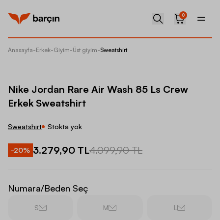
0
Anasayfa
-
Erkek
-
Giyim
-
Üst giyim
-
Sweatshirt
Nike Jo
Nike Jordan Rare Air Wash 85 Ls Crew
Erkek Sweatshirt
Sweatshirt
Stokta yok
3.279,90 TL
4.099,90 TL
-
20
%
Numara/Beden Seç
S
M
L