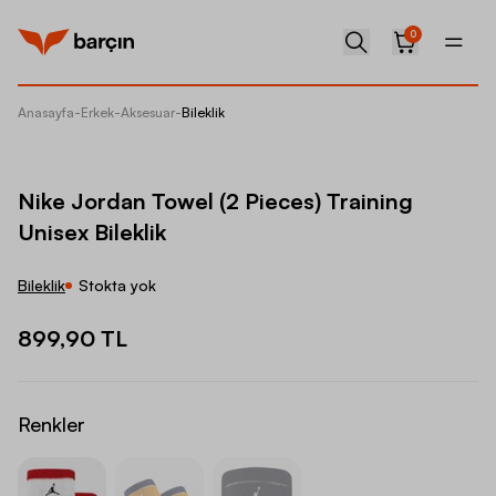
0
Anasayfa
-
Erkek
-
Aksesuar
-
Bileklik
Nike Jor
Nike Jordan Towel (2 Pieces) Training
Unisex Bileklik
Bileklik
Stokta yok
899,90 TL
Renkler