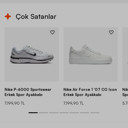
Çok Satanlar
Nike P-6000 Sportswear
Nike Air Force 1 '07 CO Icon
Ni
Erkek Spor Ayakkabı
Erkek Spor Ayakkabı
Sp
7.199,90 TL
7.199,90 TL
5.