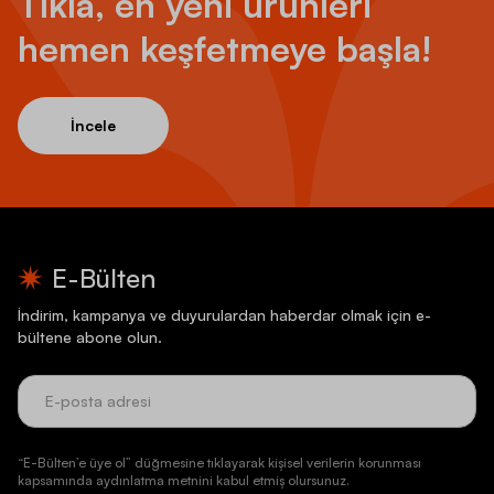
Tıkla, en yeni ürünleri
hemen keşfetmeye başla!
İncele
E-Bülten
İndirim, kampanya ve duyurulardan haberdar olmak için e-
bültene abone olun.
“E-Bülten’e üye ol” düğmesine tıklayarak kişisel verilerin korunması
kapsamında aydınlatma metnini kabul etmiş olursunuz.