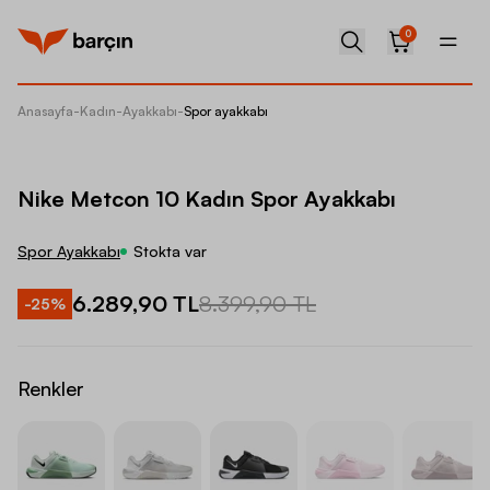
0
Anasayfa
-
Kadın
-
Ayakkabı
-
Spor ayakkabı
Nike Me
Nike Metcon 10 Kadın Spor Ayakkabı
Spor Ayakkabı
Stokta var
6.289,90 TL
8.399,90 TL
-
25
%
Renkler