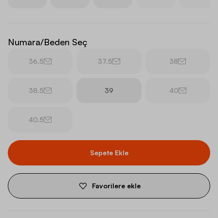
Numara/Beden Seç
36.5
37.5
38
38.5
39
40
40.5
Sepete Ekle
Favorilere ekle