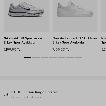
Nike P-6000 Sportswear
Nike Air Force 1 '07 CO Icon
Ni
Erkek Spor Ayakkabı
Erkek Spor Ayakkabı
Sp
7.199,90 TL
7.199,90 TL
5.
5.000 TL Üzeri Kargo Ücretsiz
Ücretsiz Teslimat Fırsatı