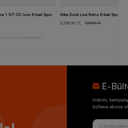
rce 1 '07 CO Icon Erkek Spor
Nike Dunk Low Retro Erkek Spor Aya
5.759,90 TL
7.199,90 TL
E-Bül
İndirim, kampany
bültene abone ol