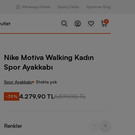
Whatsapp Destek
Sipariş Takibi
Sportmen Blog
0
utlet
Walking Kadın Spor Ayakkabı
Nike Motiva Walking Kadın
Spor Ayakkabı
Spor Ayakkabı
Stokta yok
4.279,90 TL
6.599,90 TL
-
35
%
Renkler