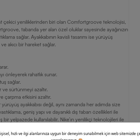
 çekici yeniliklerinden biri olan Comfortgroove teknolojisi,
rtgroove, tabanda yer alan özel oluklar sayesinde ayağınızın
klama sağlar. Ayakkabının kavisli tasarımı ise yürüyüş
ve akıcı bir hareket sağlar.
rar.
yı önleyerek rahatlık sunar.
tuş sağlar.
r ve sürtünmeyi azaltır.
 çarpma etkisini azaltır.
r yürüyüş ayakkabısı değil, aynı zamanda her adımda size
stıklama, geniş yapı ve dayanıklı dış taban özellikleri ile
r yelpazede kullanılabilir. Nike’ın yenilikçi teknolojileri ile
 destek, dayanıklılık ve rahatlık sağlar. Siz de hemen