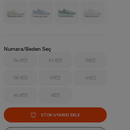
Numara/Beden Seç
36.5
37.5
38
38.5
39
40
40.5
41
STOK UYARISI EKLE