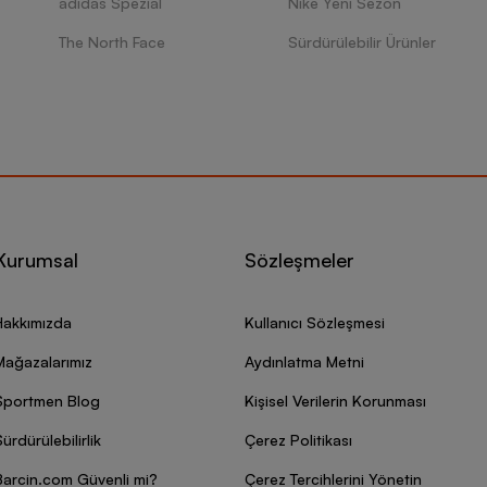
adidas Spezial
Nike Yeni Sezon
The North Face
Sürdürülebilir Ürünler
Kurumsal
Sözleşmeler
Hakkımızda
Kullanıcı Sözleşmesi
Mağazalarımız
Aydınlatma Metni
Sportmen Blog
Kişisel Verilerin Korunması
ürdürülebilirlik
Çerez Politikası
Barcin.com Güvenli mi?
Çerez Tercihlerini Yönetin