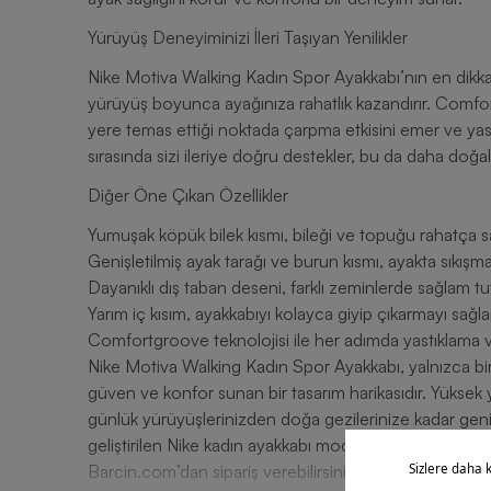
Yürüyüş Deneyiminizi İleri Taşıyan Yenilikler
Nike Motiva Walking Kadın Spor Ayakkabı’nın en dikkat
yürüyüş boyunca ayağınıza rahatlık kazandırır. Comfo
yere temas ettiği noktada çarpma etkisini emer ve yastı
sırasında sizi ileriye doğru destekler, bu da daha doğal 
Diğer Öne Çıkan Özellikler
Yumuşak köpük bilek kısmı, bileği ve topuğu rahatça sa
Genişletilmiş ayak tarağı ve burun kısmı, ayakta sıkışma
Dayanıklı dış taban deseni, farklı zeminlerde sağlam tu
Yarım iç kısım, ayakkabıyı kolayca giyip çıkarmayı sağla
Comfortgroove teknolojisi ile her adımda yastıklama ve
Nike Motiva Walking Kadın Spor Ayakkabı, yalnızca bi
güven ve konfor sunan bir tasarım harikasıdır. Yüksek ya
günlük yürüyüşlerinizden doğa gezilerinize kadar geniş bi
geliştirilen Nike kadın ayakkabı modeli yürüyüşlerinizde
Barcin.com’dan sipariş verebilirsiniz.