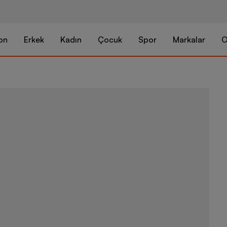
on
Erkek
Kadın
Çocuk
Spor
Markalar
O
Nike Motiva 