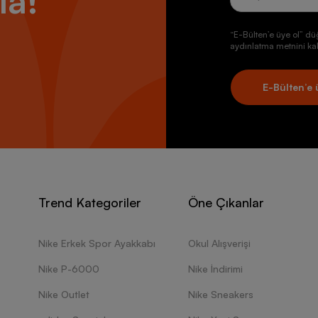
la!
“E-Bülten’e üye ol” dü
aydınlatma metnini kab
E-Bülten’e 
Trend Kategoriler
Öne Çıkanlar
Nike Erkek Spor Ayakkabı
Okul Alışverişi
Nike P-6000
Nike İndirimi
Nike Outlet
Nike Sneakers