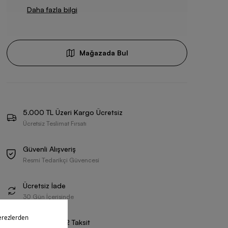
Daha fazla bilgi
Mağazada Bul
5.000 TL Üzeri Kargo Ücretsiz
Ücretsiz Teslimat Fırsatı
Güvenli Alışveriş
Resmi Tedarikçi Güvencesi
Ücretsiz İade
30 Gün İçerisinde
Vade Farksız 2 Taksit