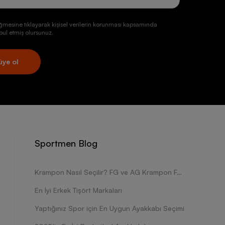
ğmesine tıklayarak kişisel verilerin korunması kapsamında
ul etmiş olursunuz.
üye ol
Sportmen Blog
Krampon Nasıl Seçilir? FG ve AG Krampon Farkları Nelerdir?
En İyi Erkek Tişört Markaları
Yaptığınız Spor için En Uygun Ayakkabı Seçimi