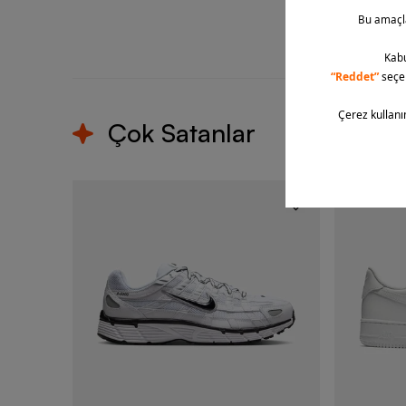
T
Çok Satanlar