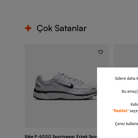
Çok Satanlar
Nike P-6000 Sportswear Erkek Spor
Nike Air Fo