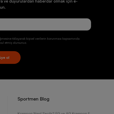
a ve duyurulardan haberdar olmak için e-
un.
ğmesine tıklayarak kişisel verilerin korunması kapsamında
ul etmiş olursunuz.
üye ol
Sportmen Blog
Krampon Nasıl Seçilir? FG ve AG Krampon Farkları Nelerdir?