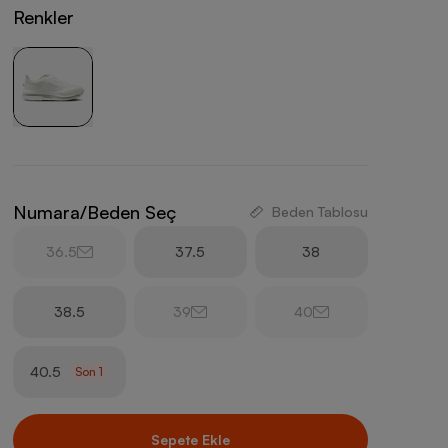
Renkler
Numara/Beden Seç
Beden Tablosu
36.5
37.5
38
38.5
39
40
40.5
Son
1
Sepete Ekle