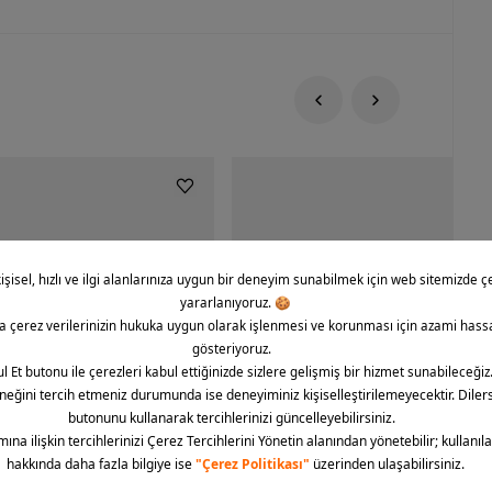
rce 1 '07 CO Icon Erkek Spor
Nike Dunk Low Retro Erkek Spor Aya