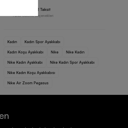
Ayakkabı
Ayakkabı
Vade Farksız 2 Taksit
7.199,90 TL
7.199,90 TL
Farklı Ödeme Seçenekleri
Kadın
Kadın Spor Ayakkabı
Kadın Koşu Ayakkabı
Nike
Nike Kadın
Nike Kadın Ayakkabı
Nike Kadın Spor Ayakkabı
Nike Kadın Koşu Ayakkabısı
Nike Air Zoom Pegasus
ten