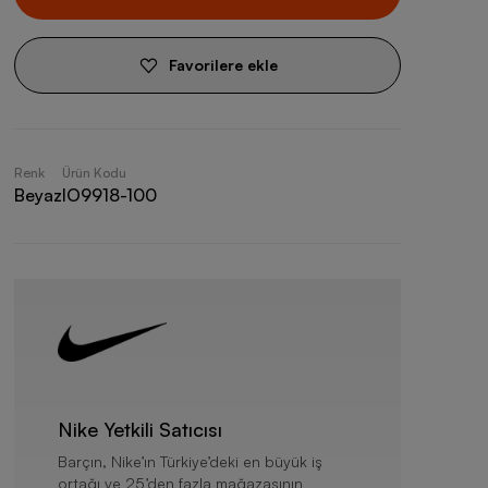
Favorilere ekle
Renk
Ürün Kodu
Beyaz
IO9918-100
Nike Yetkili Satıcısı
Barçın, Nike’ın Türkiye’deki en büyük iş
ortağı ve 25’den fazla mağazasının