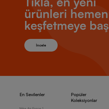
Tıkla, en yeni
ürünleri hemen
keşfetmeye baş
İncele
En Sevilenler
Popüler
Koleksiyonlar
Nike Air Force 1