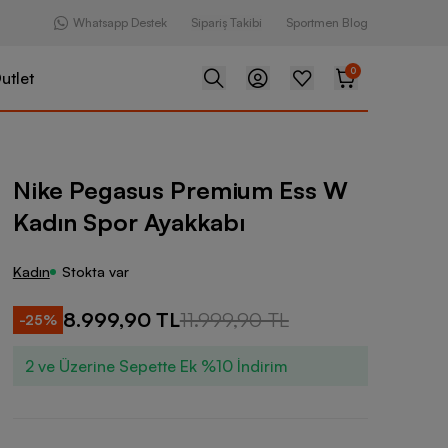
Whatsapp Destek
Sipariş Takibi
Sportmen Blog
0
utlet
 Premium Ess W Kadın Spor Ayakkabı
Nike Pegasus Premium Ess W
Kadın Spor Ayakkabı
Kadın
Stokta var
8.999,90 TL
11.999,90 TL
-
25
%
2 ve Üzerine Sepette Ek %10 İndirim