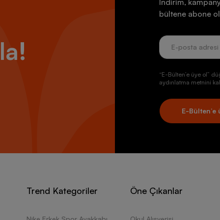
İndirim, kampany
bültene abone ol
la!
“E-Bülten’e üye ol” dü
aydınlatma metnini kab
E-Bülten’e 
Trend Kategoriler
Öne Çıkanlar
Nike Erkek Spor Ayakkabı
Okul Alışverişi