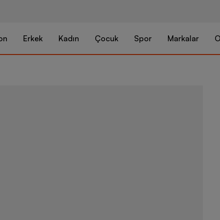
on
Erkek
Kadın
Çocuk
Spor
Markalar
O
Nike Pegasus