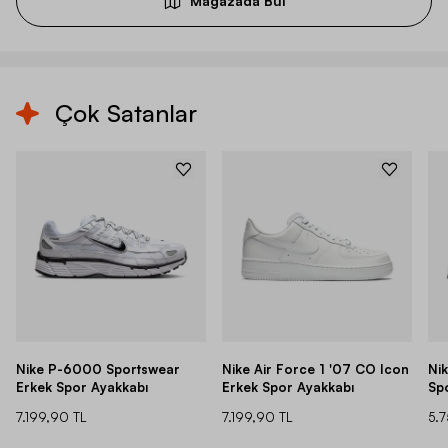
Mağazada Bul
Çok Satanlar
Nike P-6000 Sportswear
Nike Air Force 1 '07 CO Icon
Ni
Erkek Spor Ayakkabı
Erkek Spor Ayakkabı
Sp
7.199,90 TL
7.199,90 TL
5.