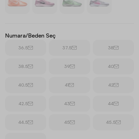
Numara/Beden Seç
36.5
37.5
38
38.5
39
40
40.5
41
42
42.5
43
44
44.5
45
45.5