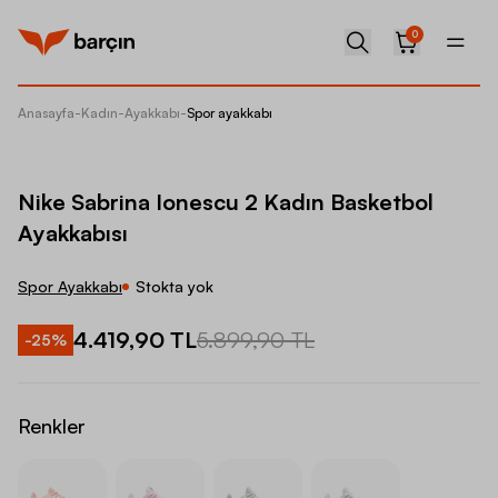
0
Anasayfa
-
Kadın
-
Ayakkabı
-
Spor ayakkabı
Nike Sa
Nike Sabrina Ionescu 2 Kadın Basketbol
Ayakkabısı
Spor Ayakkabı
Stokta yok
4.419,90 TL
5.899,90 TL
-
25
%
Renkler