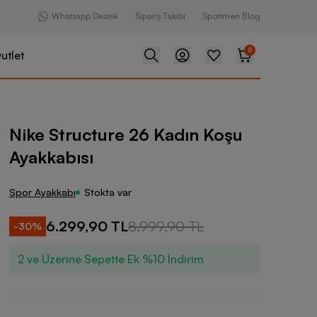
Whatsapp Destek
Sipariş Takibi
Sportmen Blog
0
utlet
re 26 Kadın Koşu Ayakkabısı
Nike Structure 26 Kadın Koşu
Ayakkabısı
Spor Ayakkabı
Stokta var
6.299,90 TL
8.999,90 TL
-
30
%
2 ve Üzerine Sepette Ek %10 İndirim