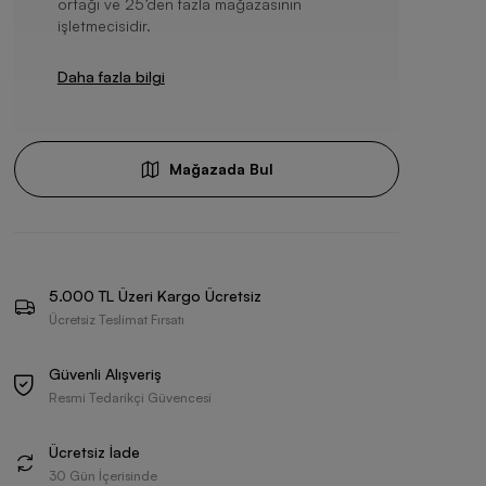
ortağı ve 25’den fazla mağazasının
işletmecisidir.
Daha fazla bilgi
Mağazada Bul
5.000 TL Üzeri Kargo Ücretsiz
Ücretsiz Teslimat Fırsatı
Güvenli Alışveriş
Resmi Tedarikçi Güvencesi
Ücretsiz İade
30 Gün İçerisinde