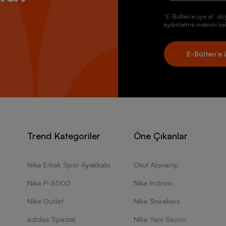
“E-Bülten’e üye ol” dü
aydınlatma metnini kab
E-Bülten’e 
Trend Kategoriler
Öne Çıkanlar
Nike Erkek Spor Ayakkabı
Okul Alışverişi
Nike P-6000
Nike İndirimi
Nike Outlet
Nike Sneakers
adidas Spezial
Nike Yeni Sezon