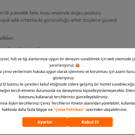
’lik yükseklik farkı, koşu sırasında doğru postürü
düşük ışıklı ortamlarda görünürlüğü artırır; böylece güvenli
likleri
ünde gelişmiş performans sunar.
 dışa doğru dönmeler azaltılır.
 kalmasını sağlar.
zaltarak konforu artırır.
lanır.
yecek güçlü bir yapıya sahip olan Nike Structure 26 Kadın
ikle dengeli yastıklama, ayak kemeri desteği ve zeminle
ssini artırır.
n Koşu Ayakkabısı ürününü sepetinize ekleyerek koşu
mleyebilirsiniz.