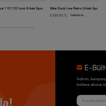
rce 1 '07 CO Icon Erkek Spor
Nike Dunk Low Retro Erkek Spor Aya
5.759,90 TL
7.199,90 TL
E-Bül
İndirim, kampany
bültene abone ol
la!