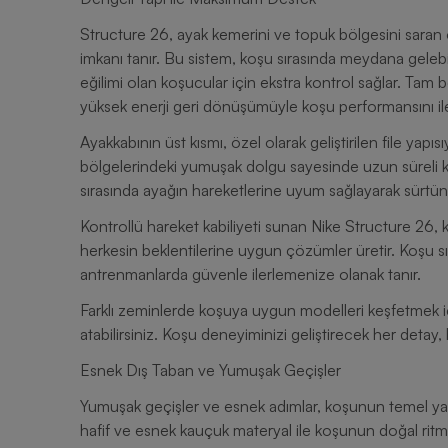
Structure 26, ayak kemerini ve topuk bölgesini saran
imkanı tanır. Bu sistem, koşu sırasında meydana geleb
eğilimi olan koşucular için ekstra kontrol sağlar. T
yüksek enerji geri dönüşümüyle koşu performansını iler
Ayakkabının üst kısmı, özel olarak geliştirilen file yapısıy
bölgelerindeki yumuşak dolgu sayesinde uzun süreli ku
sırasında ayağın hareketlerine uyum sağlayarak sürtün
Kontrollü hareket kabiliyeti sunan Nike Structure 26, 
herkesin beklentilerine uygun çözümler üretir. Koşu 
antrenmanlarda güvenle ilerlemenize olanak tanır.
Farklı zeminlerde koşuya uygun modelleri keşfetmek i
atabilirsiniz. Koşu deneyiminizi geliştirecek her detay,
Esnek Dış Taban ve Yumuşak Geçişler
Yumuşak geçişler ve esnek adımlar, koşunun temel yapı
hafif ve esnek kauçuk materyal ile koşunun doğal ritmi