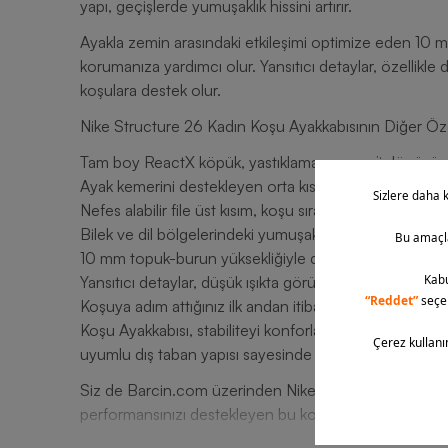
yapı, geçişlerde yumuşaklık hissini artırır.
Ayakla zemin arasındaki etkileşimi optimize eden 10 mm
korumanıza yardımcı olur. Yansıtıcı detaylar, özellikle 
koşulara destek olur.
Nike Structure 26 Kadın Koşu Ayakkabısının Diğer Özel
Tam boy ReactX köpük, yastıklama ve enerji dönüşüm
Ayak kemerini destekleyen orta kısım sistemi sayesinde
Nefes alabilir file üst kısım, koşu sırasında ayağın serin
Bilek ve dil bölgelerindeki yumuşak dolgu, sürtünmeyi a
10 mm topuk-burun yüksekliğiyle doğru ayak hizası sağ
Yansıtıcı detaylar, düşük ışıkta görünürlüğü artırır.
Koşuya adım attığınız ilk andan itibaren sizi destekle
Koşu Ayakkabısı, stabiliteyi konforla buluşturur. Özell
uyumlu dış taban yapısı sayesinde adımlarınızda güven hi
Siz de Barcin.com üzerinden Nike Structure 26 Kadı
performansınızı destekleyen bu konforu hemen deneyi