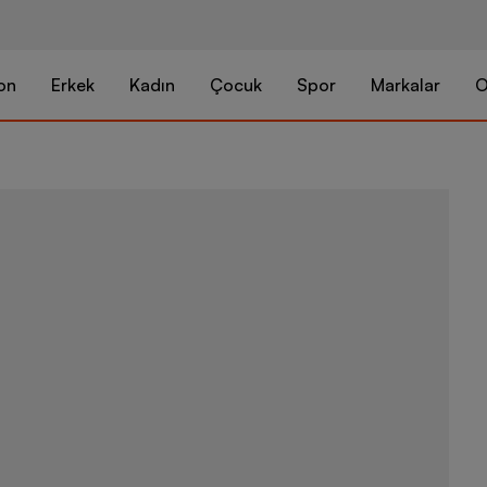
on
Erkek
Kadın
Çocuk
Spor
Markalar
O
Nike Structu