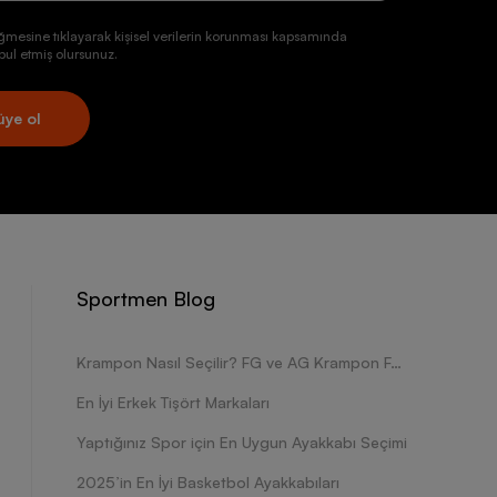
ğmesine tıklayarak kişisel verilerin korunması kapsamında
ul etmiş olursunuz.
üye ol
Sportmen Blog
Krampon Nasıl Seçilir? FG ve AG Krampon Farkları Nelerdir?
En İyi Erkek Tişört Markaları
Yaptığınız Spor için En Uygun Ayakkabı Seçimi
2025’in En İyi Basketbol Ayakkabıları