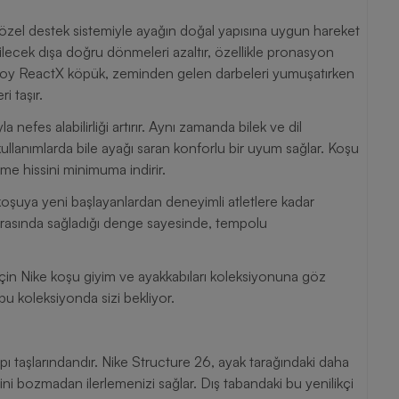
 özel destek sistemiyle ayağın doğal yapısına uygun hareket
ilecek dışa doğru dönmeleri azaltır, özellikle pronasyon
am boy ReactX köpük, zeminden gelen darbeleri yumuşatırken
i taşır.
la nefes alabilirliği artırır. Aynı zamanda bilek ve dil
llanımlarda bile ayağı saran konforlu bir uyum sağlar. Koşu
me hissini minimuma indirir.
koşuya yeni başlayanlardan deneyimli atletlere kadar
sırasında sağladığı denge sayesinde, tempolu
çin Nike koşu giyim ve ayakkabıları koleksiyonuna göz
 bu koleksiyonda sizi bekliyor.
 taşlarındandır. Nike Structure 26, ayak tarağındaki daha
ni bozmadan ilerlemenizi sağlar. Dış tabandaki bu yenilikçi