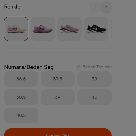
Renkler
Numara/Beden Seç
Beden Tablosu
36.5
37.5
38
38.5
39
40
40.5
Sepete Ekle