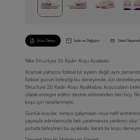
Ürün Detayı
İade ve Değişim
Taksit Seçenek
Nike Structure 26 Kadın Koşu Ayakkabı
Koşmak yalnızca fiziksel bir eylem değil; aynı zamand
fiziksel gücün birleştiği bu deneyimde, sizi destekley
Structure 26 Kadın Koşu Ayakkabısı, koşucuların beklen
olarak entegre edilen destek sisteminden tam boy React
koşu için tasarlanmıştır.
Günlük koşular, tempo çalışmaları veya hafif antrenma
yapısıyla adımlarınızda fark yaratmanıza yardımcı olur.
potada birleştiren bu ayakkabı, kararlı bir koşu deneyi
Dengeli Yapı ile Maksimum Destek