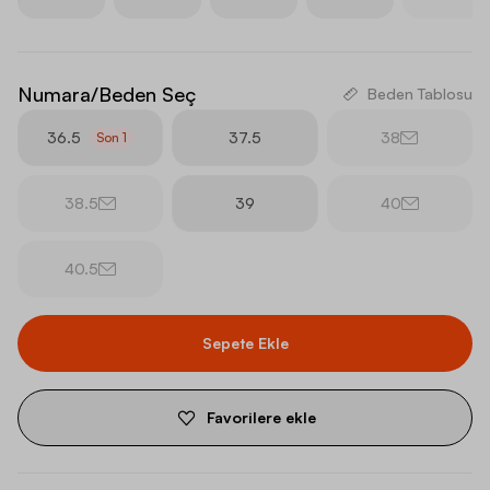
Numara/Beden Seç
Beden Tablosu
36.5
37.5
38
Son
1
38.5
39
40
40.5
Sepete Ekle
Favorilere ekle