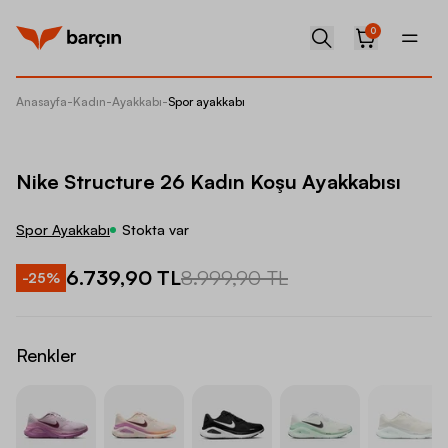
0
Anasayfa
-
Kadın
-
Ayakkabı
-
Spor ayakkabı
Nike St
Nike Structure 26 Kadın Koşu Ayakkabısı
Spor Ayakkabı
Stokta var
6.739,90 TL
8.999,90 TL
-
25
%
Renkler