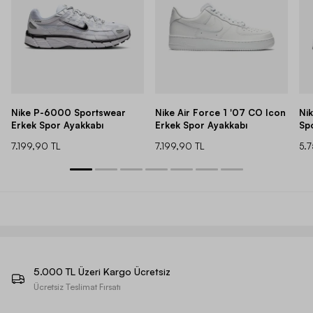
Nike P-6000 Sportswear
Nike Air Force 1 '07 CO Icon
Ni
Erkek Spor Ayakkabı
Erkek Spor Ayakkabı
Sp
7.199,90 TL
7.199,90 TL
5.
5.000 TL Üzeri Kargo Ücretsiz
Ücretsiz Teslimat Fırsatı