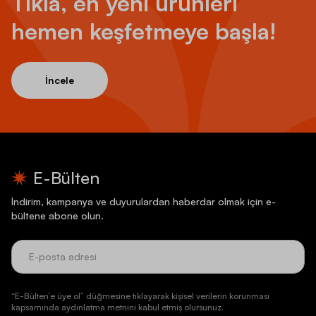
Tıkla, en yeni ürünleri
hemen keşfetmeye başla!
İncele
E-Bülten
İndirim, kampanya ve duyurulardan haberdar olmak için e-
bültene abone olun.
“E-Bülten’e üye ol” düğmesine tıklayarak kişisel verilerin korunması
kapsamında aydınlatma metnini kabul etmiş olursunuz.