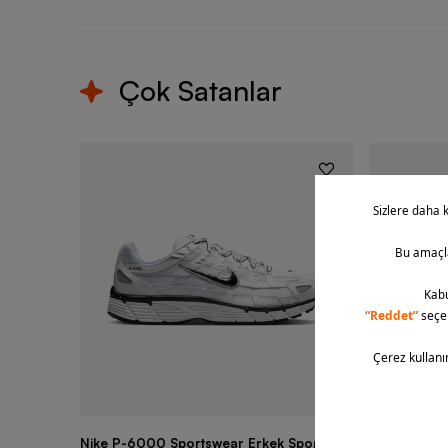
Çok Satanlar
Nike P-6000 Sportswear Erkek Spor
Nike Air Fo