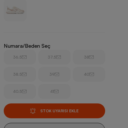
Numara/Beden Seç
36.5
37.5
38
38.5
39
40
40.5
41
STOK UYARISI EKLE