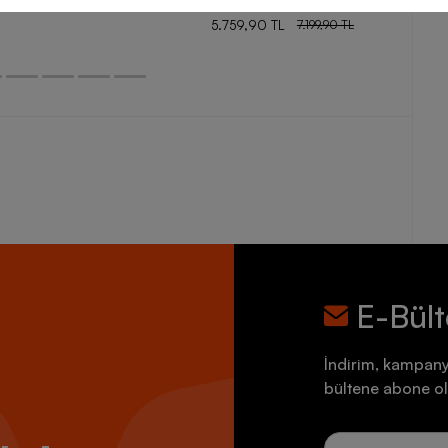
5.759,90 TL
7.199,90 TL
E-Bül
İndirim, kampany
bültene abone ol