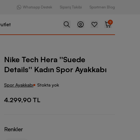
Whatsapp Destek
Sipariş Takibi
Sportmen Blog
0
utlet
a ''Suede Details'' Kadın Spor Ayakkabı
Nike Tech Hera ''Suede
Details'' Kadın Spor Ayakkabı
Spor Ayakkabı
Stokta yok
4.299,90 TL
Renkler