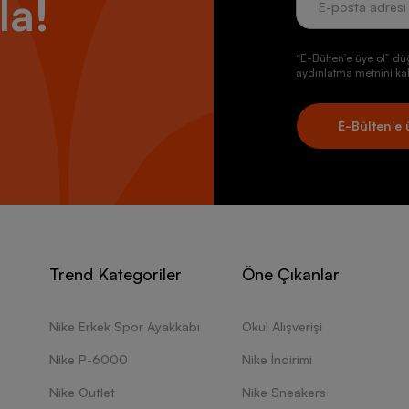
la!
“E-Bülten’e üye ol” dü
aydınlatma metnini kab
E-Bülten’e 
Trend Kategoriler
Öne Çıkanlar
Nike Erkek Spor Ayakkabı
Okul Alışverişi
Nike P-6000
Nike İndirimi
Nike Outlet
Nike Sneakers