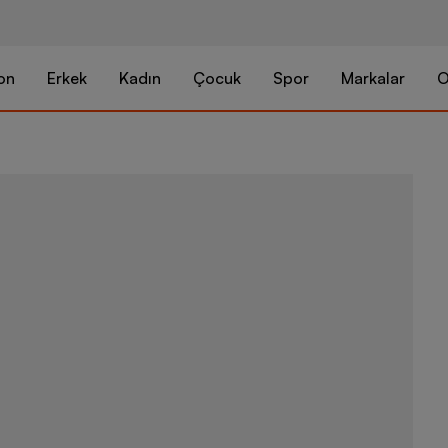
on
Erkek
Kadın
Çocuk
Spor
Markalar
O
Nike Tech Her