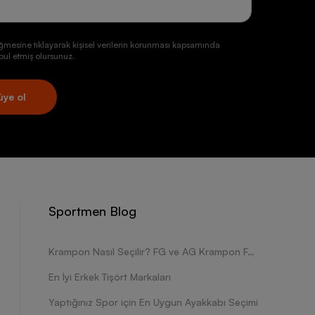
ğmesine tıklayarak kişisel verilerin korunması kapsamında
ul etmiş olursunuz.
üye ol
Sportmen Blog
Krampon Nasıl Seçilir? FG ve AG Krampon Farkları Nelerdir?
En İyi Erkek Tişört Markaları
Yaptığınız Spor için En Uygun Ayakkabı Seçimi