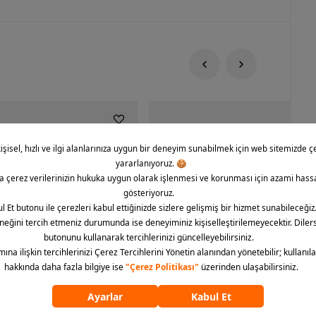
rce 1 '07 CO Icon Erkek Spor
Nike Dunk Low Retro Erkek Spor Aya