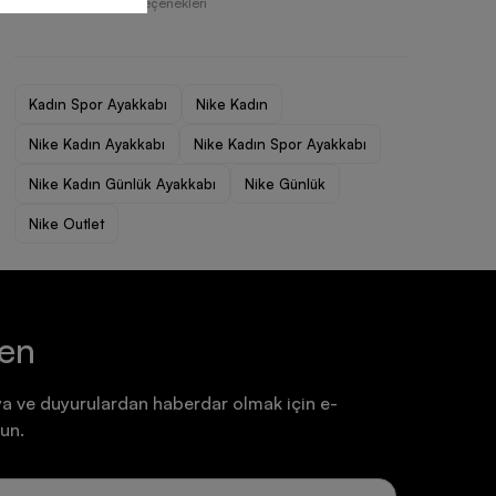
Farklı Ödeme Seçenekleri
Ayakkabı
Ayakkabı
7.199,90 TL
7.199,90 TL
Kadın Spor Ayakkabı
Nike Kadın
Nike Kadın Ayakkabı
Nike Kadın Spor Ayakkabı
Nike Kadın Günlük Ayakkabı
Nike Günlük
Nike Outlet
ten
a ve duyurulardan haberdar olmak için e-
un.