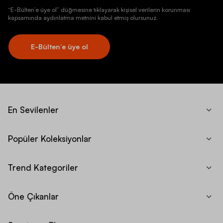
“E-Bülten’e üye ol” düğmesine tıklayarak kişisel verilerin korunması
kapsamında aydınlatma metnini kabul etmiş olursunuz.
E-Bülten’e üye ol
En Sevilenler
Popüler Koleksiyonlar
Trend Kategoriler
Öne Çıkanlar