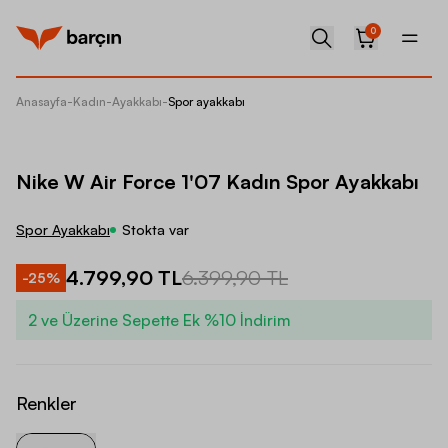
0
Anasayfa
-
Kadın
-
Ayakkabı
-
Spor ayakkabı
Nike W 
Nike W Air Force 1'07 Kadın Spor Ayakkabı
Spor Ayakkabı
Stokta var
4.799,90 TL
6.399,90 TL
-
25
%
2 ve Üzerine Sepette Ek %10 İndirim
Renkler