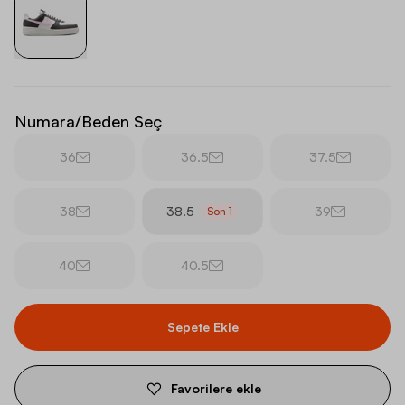
Numara/Beden Seç
36
36.5
37.5
38
38.5
39
Son
1
40
40.5
Sepete Ekle
Favorilere ekle