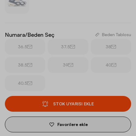
Numara/Beden Seç
Beden Tablosu
36.5
37.5
38
38.5
39
40
40.5
STOK UYARISI EKLE
Favorilere ekle