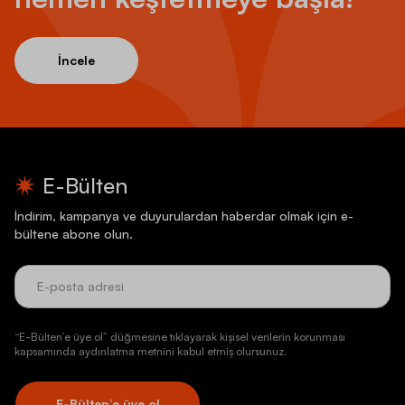
İncele
E-Bülten
İndirim, kampanya ve duyurulardan haberdar olmak için e-
bültene abone olun.
“E-Bülten’e üye ol” düğmesine tıklayarak kişisel verilerin korunması
kapsamında aydınlatma metnini kabul etmiş olursunuz.
E-Bülten’e üye ol