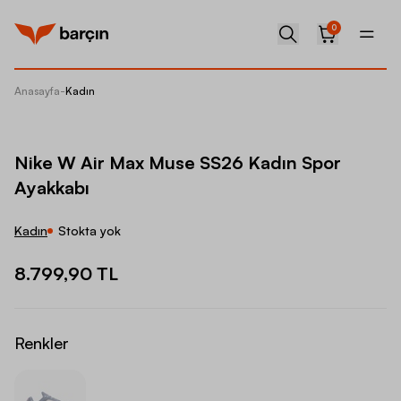
0
Anasayfa
-
Kadın
Nike W 
Nike W Air Max Muse SS26 Kadın Spor
Ayakkabı
Kadın
Stokta yok
8.799,90 TL
Renkler