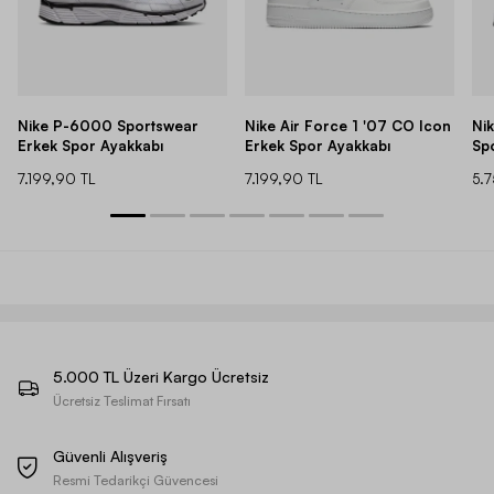
Nike P-6000 Sportswear
Nike Air Force 1 '07 CO Icon
Ni
Erkek Spor Ayakkabı
Erkek Spor Ayakkabı
Sp
7.199,90 TL
7.199,90 TL
5.
5.000 TL Üzeri Kargo Ücretsiz
Ücretsiz Teslimat Fırsatı
Güvenli Alışveriş
Resmi Tedarikçi Güvencesi