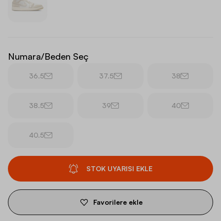
Numara/Beden Seç
36.5
37.5
38
38.5
39
40
40.5
STOK UYARISI EKLE
Favorilere ekle