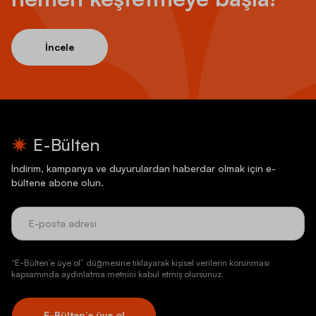
İncele
E-Bülten
İndirim, kampanya ve duyurulardan haberdar olmak için e-
bültene abone olun.
“E-Bülten’e üye ol” düğmesine tıklayarak kişisel verilerin korunması
kapsamında aydınlatma metnini kabul etmiş olursunuz.
E-Bülten’e üye ol