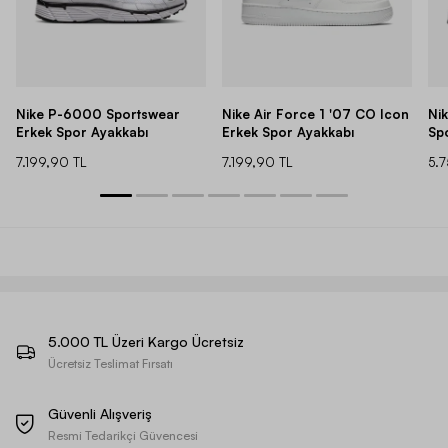
Nike P-6000 Sportswear
Nike Air Force 1 '07 CO Icon
Ni
Erkek Spor Ayakkabı
Erkek Spor Ayakkabı
Sp
7.199,90 TL
7.199,90 TL
5.
5.000 TL Üzeri Kargo Ücretsiz
Ücretsiz Teslimat Fırsatı
Güvenli Alışveriş
Resmi Tedarikçi Güvencesi