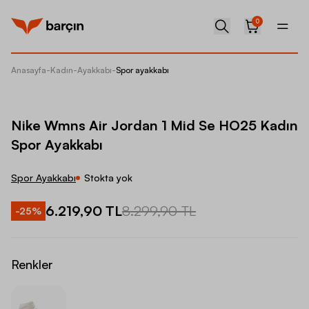
0
Anasayfa
-
Kadın
-
Ayakkabı
-
Spor ayakkabı
Nike Wm
Nike Wmns Air Jordan 1 Mid Se HO25 Kadın
Spor Ayakkabı
Spor Ayakkabı
Stokta yok
6.219,90 TL
8.299,90 TL
-
25
%
Renkler