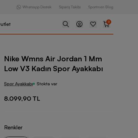
Whatsapp Destek
Sipariş Takibi
Sportmen Blog
0
utlet
r Jordan 1 Mm Low V3 Kadın Spor Ayakkabı
Nike Wmns Air Jordan 1 Mm
Low V3 Kadın Spor Ayakkabı
Spor Ayakkabı
Stokta var
8.099,90 TL
Renkler