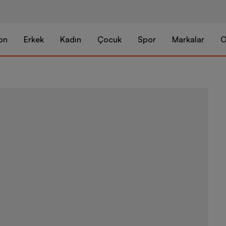
on
Erkek
Kadın
Çocuk
Spor
Markalar
O
Nike Wmns Ai