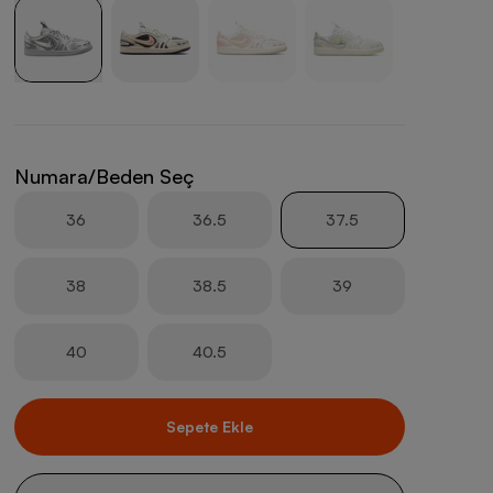
Numara/Beden Seç
36
36.5
37.5
38
38.5
39
40
40.5
Sepete Ekle