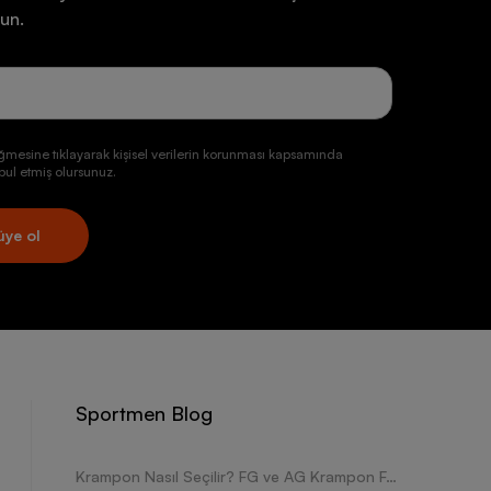
un.
ğmesine tıklayarak kişisel verilerin korunması kapsamında
ul etmiş olursunuz.
üye ol
Sportmen Blog
Krampon Nasıl Seçilir? FG ve AG Krampon Farkları Nelerdir?