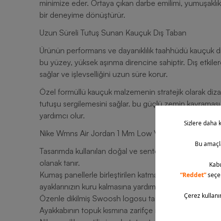
minimize eder. Ortaya çıkan darbe emilimi, yumuşaklık ve
bir deneyime dönüştürür.
Uzun Süreli Tutuş Sunan Kauçuk Dış Taban
Ürünün performans ve dayanıklılık taahhüdü kauçuk d
bu yüzey, yüksek aşınma direncine sahiptir. Dış etkiler
sağlar ve işlevselliğini uzun süre korur.
Özel formüllü kauçuk malzemenin stratejik olarak dizay
tutuşu sergilemesini sağlar. bu güçlü zemin kavraması
yardımcı olur.
Nike Wmns Air Jordan 1 Mm Low V3 Kadın Spor Ayakka
Tasarımda kullanılan doğal ve sentetik deri kombinasy
olanak tanır.
Kumaş panellerle birleştirilen katmanlı tasarım nefes ala
ayaklarınızın kuru kalmasına yardımcı olur.
Özenle dikilmiş Swoosh logosu tasarımın kalitesini vur
Ayakkabının topuk kısmına zarifçe işlenen Wings logo