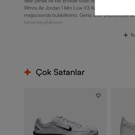
Nike yenilik ve stili zirvede tutan tasarım anlayışıyla ö
Wmns Air Jordan 1 Mm Low V3 Kadın Spor Ayakkabı ve
mağazasında bulabilirsiniz. Geniş ürün yelpazesiyle arad
tamamlayabilirsiniz.
T
Çok Satanlar