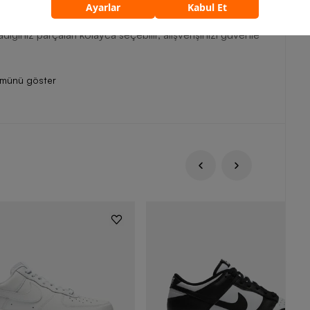
ne çıkar. Bu anlayışı en yeni teknolojilerle buluşturan Nike
 markanın diğer ürünlerini Barcin.com online spor giyim
ığınız parçaları kolayca seçebilir, alışverişinizi güvenle
ümünü göster