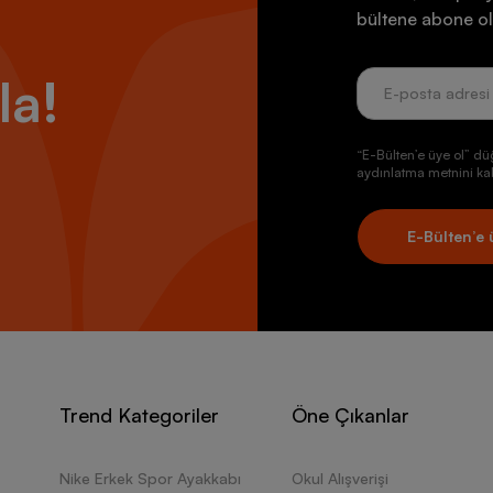
bültene abone ol
la!
“E-Bülten’e üye ol” dü
aydınlatma metnini kab
E-Bülten’e 
Trend Kategoriler
Öne Çıkanlar
Nike Erkek Spor Ayakkabı
Okul Alışverişi