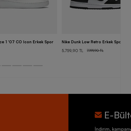
rce 1 '07 CO Icon Erkek Spor
Nike Dunk Low Retro Erkek Spor Aya
5.759,90 TL
7.199,90 TL
E-Bül
İndirim, kampany