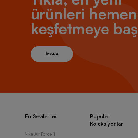
ürünleri hemen
keşfetmeye baş
İncele
En Sevilenler
Popüler
Koleksiyonlar
Nike Air Force 1