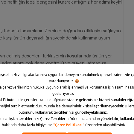
 hafifliğin ideal dengesini kurarak attığınız her adımı keyifli
ış tabanla tamamlanır. Zeminle doğrudan etkileşim sağlayan
e karşı üstün dayanıklılığı sayesinde sık kullanıma uyum
n edilmiş desenleri, farklı zemin koşullarında üstün yer
, adımlarınızı çok daha kontrollü ve güvenli atmanıza
bının Diğer Özellikleri
onu, ayakkabının yapısını güçlendirir, formunu korumasına
bilir yapıdadır. İç kısmında biriken nemi dışarı atarak
gular.
su Jordan koleksiyonunun mirasını taşır.