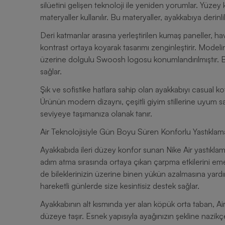
silüetini gelişen teknoloji ile yeniden yorumlar. Yüz
materyaller kullanılır. Bu materyaller, ayakkabıya derinl
Deri katmanlar arasına yerleştirilen kumaş paneller, ha
kontrast ortaya koyarak tasarımı zenginleştirir. Modeli
üzerine dolgulu Swoosh logosu konumlandırılmıştır. Bu 
sağlar.
Şık ve sofistike hatlara sahip olan ayakkabıyı casual kot
Ürünün modern dizaynı, çeşitli giyim stillerine uyum sağl
seviyeye taşımanıza olanak tanır.
Air Teknolojisiyle Gün Boyu Süren Konforlu Yastıklam
Ayakkabıda ileri düzey konfor sunan Nike Air yastıklama
adım atma sırasında ortaya çıkan çarpma etkilerini e
de bileklerinizin üzerine binen yükün azalmasına yardı
hareketli günlerde size kesintisiz destek sağlar.
Ayakkabının alt kısmında yer alan köpük orta taban, Ai
düzeye taşır. Esnek yapısıyla ayağınızın şekline nazikç