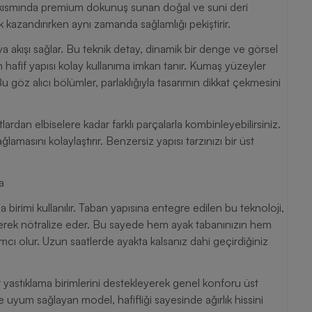
ey kısmında premium dokunuş sunan doğal ve suni deri
ik kazandırırken aynı zamanda sağlamlığı pekiştirir.
va akışı sağlar. Bu teknik detay, dinamik bir denge ve görsel
n hafif yapısı kolay kullanıma imkan tanır. Kumaş yüzeyler
göz alıcı bölümler, parlaklığıyla tasarımın dikkat çekmesini
lardan elbiselere kadar farklı parçalarla kombinleyebilirsiniz.
amasını kolaylaştırır. Benzersiz yapısı tarzınızı bir üst
a
 birimi kullanılır. Taban yapısına entegre edilen bu teknoloji,
merek nötralize eder. Bu sayede hem ayak tabanınızın hem
mcı olur. Uzun saatlerde ayakta kalsanız dahi geçirdiğiniz
r yastıklama birimlerini destekleyerek genel konforu üst
e uyum sağlayan model, hafifliği sayesinde ağırlık hissini