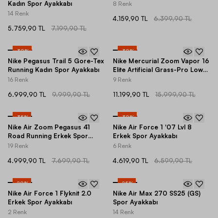
Ayakkabı
Kadın Spor Ayakkabı
8 Renk
14 Renk
4.159,90 TL
6.399,90 TL
5.759,90 TL
7.199,90 TL
-
30
%
-
30
%
Nike Pegasus Trail 5 Gore-Tex
Nike Mercurial Zoom Vapor 16
Running Kadın Spor Ayakkabı
Elite Artificial Grass-Pro Low-
Top Erkek Krampon
16 Renk
9 Renk
6.999,90 TL
9.999,90 TL
11.199,90 TL
15.999,90 TL
-
35
%
-
30
%
Nike Air Zoom Pegasus 41
Nike Air Force 1 '07 Lvl 8
Road Running Erkek Spor
Erkek Spor Ayakkabı
Ayakkabı
19 Renk
6 Renk
4.999,90 TL
7.699,90 TL
4.619,90 TL
6.599,90 TL
-
20
%
-
25
%
Nike Air Force 1 Flyknit 2.0
Nike Air Max 270 SS25 (GS)
Erkek Spor Ayakkabı
Spor Ayakkabı
2 Renk
14 Renk