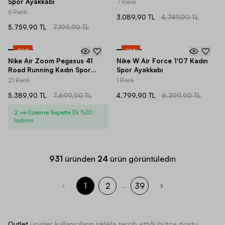
Spor Ayakkabı
7 Renk
6 Renk
3.089,90 TL
4.749,00 TL
5.759,90 TL
7.199,90 TL
-
30
%
-
25
%
Nike Air Zoom Pegasus 41
Nike W Air Force 1'07 Kadın
Road Running Kadın Spor
Spor Ayakkabı
Ayakkabı
21 Renk
1 Renk
5.389,90 TL
7.699,90 TL
4.799,90 TL
6.399,90 TL
2 ve Üzerine Sepette Ek %10
İndirim
931
üründen
24
ürün görüntüledin
1
2
39
...
Outlet
ürünler kullanıcıların sıklıkla tercih ettiği bütçe dostu