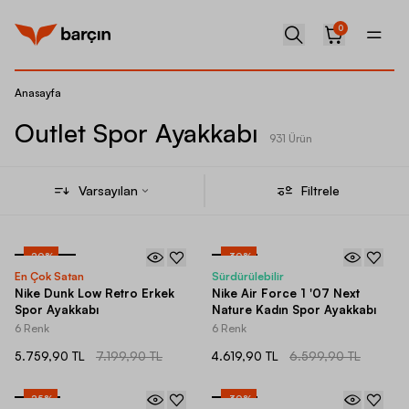
0
Anasayfa
Outlet Spor Ayakkabı
931 Ürün
Varsayılan
Filtrele
-
20
%
-
30
%
En Çok Satan
Sürdürülebilir
Nike Dunk Low Retro Erkek
Nike Air Force 1 '07 Next
Spor Ayakkabı
Nature Kadın Spor Ayakkabı
6 Renk
6 Renk
5.759,90 TL
7.199,90 TL
4.619,90 TL
6.599,90 TL
-
25
%
-
30
%