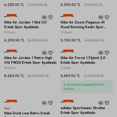
6.239,90 TL
7.799,90 TL
5.399,90 TL
7.199,90 TL
-
25
%
-
25
%
Nike Air Jordan 1 Mid CO
Nike Air Zoom Pegasus 41
Erkek Spor Ayakkabı
Road Running Kadın Spor
Ayakkabı
15 Renk
21 Renk
6.299,90 TL
8.399,90 TL
5.769,90 TL
7.699,90 TL
-
25
%
-
30
%
Nike Air Jordan 1 Retro High
Nike Air Force 1 Flyknit 2.0
OG FW24 Erkek Spor Ayakkabı
Erkek Spor Ayakkabı
18 Renk
2 Renk
8.249,90 TL
10.999,90 TL
5.459,90 TL
7.799,90 TL
2 ve Üzerine Sepette Ek %10
İndirim
-
20
%
-
35
%
adidas Sportswear Strutter
Yeni
Erkek Spor Ayakkabı
Nike Dunk Low Retro Erkek