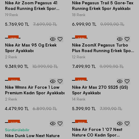
Nike Air Zoom Pegasus 41
Nike Pegasus Trail 5 Gore-Tex
Road Running Erkek Spor
Running Erkek Spor Ayakkabı
Ayakkabı
19 Renk
18 Renk
5.769,90 TL
7.699,90 TL
6.999,90 TL
9.999,90 TL
-
15
%
-
25
%
Nike Air Max 95 Og Erkek
Nike ZoomX Pegasus Turbo
Spor Ayakkabı
Plus Road Running Erkek Spor
Ayakkabı
2 Renk
12 Renk
9.349,90 TL
10.999,90 TL
7.499,90 TL
9.999,90 TL
-
35
%
-
25
%
Nike Wmns Air Force 1 Low
Nike Air Max 270 SS25 (GS)
Premium Kadın Spor Ayakkabı
Spor Ayakkabı
2 Renk
14 Renk
4.479,90 TL
6.899,90 TL
5.399,90 TL
7.199,90 TL
-
20
%
-
35
%
Nike Air Force 1 '07 Next
Sürdürülebilir
Nature CO Kadın Spor
Nike Dunk Low Next Nature