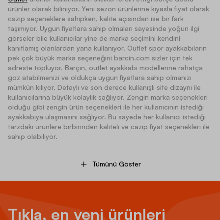
ürünler olarak biliniyor. Yeni sezon ürünlerine kıyasla fiyat olarak
cazip seçeneklere sahipken, kalite açısından ise bir fark
taşımıyor. Uygun fiyatlara sahip olmaları sayesinde yoğun ilgi
görseler bile kullanıcılar yine de marka seçimini kendini
kanıtlamış olanlardan yana kullanıyor. Outlet spor ayakkabıların
pek çok büyük marka seçeneğini barcin.com sizler için tek
adreste topluyor. Barçın, outlet ayakkabı modellerine rahatça
göz atabilmenizi ve oldukça uygun fiyatlara sahip olmanızı
mümkün kılıyor. Detaylı ve son derece kullanışlı site dizaynı ile
kullanıcılarına büyük kolaylık sağlıyor. Zengin marka seçenekleri
olduğu gibi zengin ürün seçenekleri ile her kullanıcının istediği
ayakkabıya ulaşmasını sağlıyor. Bu sayede her kullanıcı istediği
tarzdaki ürünlere birbirinden kaliteli ve cazip fiyat seçenekleri ile
sahip olabiliyor.
Birbirinden Kaliteli Outlet Spor Ayakkabı Modelleri
Tümünü Göster
Outlet spor ayakkabı modelleri pek çok marka ve model
seçenekleri ile kullanıcıların yardımına koşuyor. Sitede istediğiniz
özelliklere ve çok daha fazlasına sahip olan birbirinden kaliteli
Tıkla, en yeni ürünleri
modeller bulunuyor. Spor ayakkabılar ister spor yaparken ister