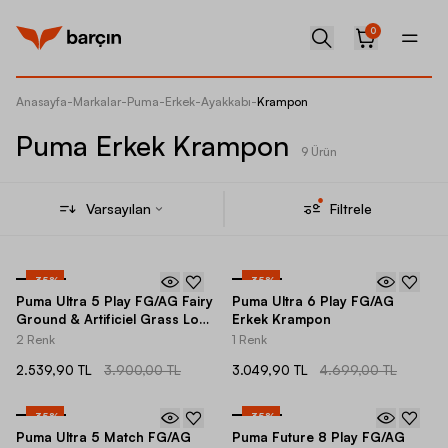
0
Anasayfa
-
Markalar
-
Puma
-
Erkek
-
Ayakkabı
-
Krampon
Puma Erkek Krampon
9 Ürün
Varsayılan
Filtrele
-
35
%
-
35
%
Puma Ultra 5 Play FG/AG Fairy
Puma Ultra 6 Play FG/AG
Ground & Artificiel Grass Low-
Erkek Krampon
Top Erkek Krampon
2 Renk
1 Renk
2.539,90 TL
3.900,00 TL
3.049,90 TL
4.699,00 TL
-
35
%
-
35
%
Puma Ultra 5 Match FG/AG
Puma Future 8 Play FG/AG