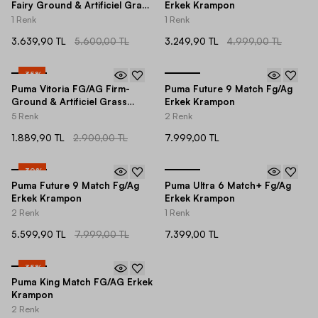
Fairy Ground & Artificiel Grass
Erkek Krampon
Low-Top Erkek Krampon
1 Renk
1 Renk
3.639,90 TL
5.600,00 TL
3.249,90 TL
4.999,00 TL
-
35
%
Puma Vitoria FG/AG Firm-
Puma Future 9 Match Fg/Ag
Ground & Artificiel Grass
Erkek Krampon
Erkek Krampon
5 Renk
2 Renk
1.889,90 TL
2.900,00 TL
7.999,00 TL
-
30
%
Puma Future 9 Match Fg/Ag
Puma Ultra 6 Match+ Fg/Ag
Erkek Krampon
Erkek Krampon
2 Renk
1 Renk
5.599,90 TL
7.999,00 TL
7.399,00 TL
-
35
%
Puma King Match FG/AG Erkek
Krampon
2 Renk