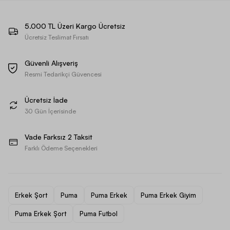
5.000 TL Üzeri Kargo Ücretsiz
Ücretsiz Teslimat Fırsatı
Güvenli Alışveriş
Resmi Tedarikçi Güvencesi
Ücretsiz İade
30 Gün İçerisinde
Vade Farksız 2 Taksit
Farklı Ödeme Seçenekleri
Erkek Şort
Puma
Puma Erkek
Puma Erkek Giyim
Puma Erkek Şort
Puma Futbol