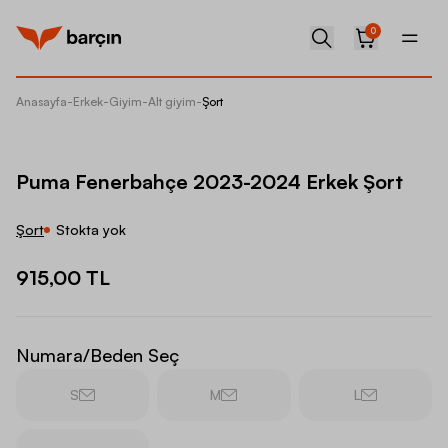
0
Anasayfa
-
Erkek
-
Giyim
-
Alt giyim
-
Şort
Puma F
Puma Fenerbahçe 2023-2024 Erkek Şort
Şort
Stokta yok
915,00 TL
Numara/Beden Seç
S
M
L