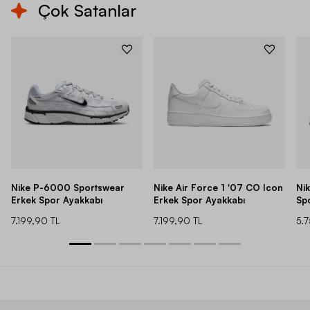
Çok Satanlar
Nike P-6000 Sportswear
Nike Air Force 1 '07 CO Icon
Ni
Erkek Spor Ayakkabı
Erkek Spor Ayakkabı
Sp
7.199,90 TL
7.199,90 TL
5.