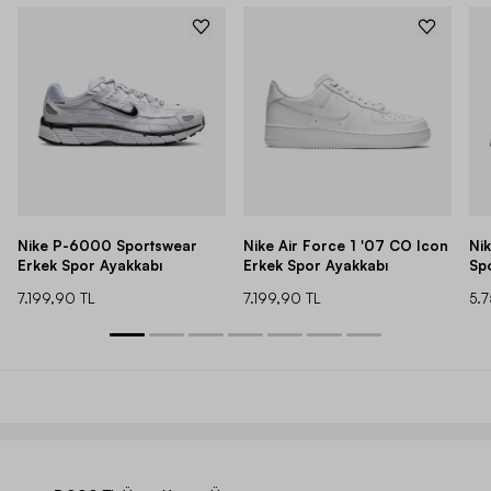
Nike P-6000 Sportswear
Nike Air Force 1 '07 CO Icon
Ni
Erkek Spor Ayakkabı
Erkek Spor Ayakkabı
Sp
7.199,90 TL
7.199,90 TL
5.