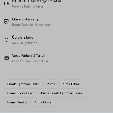
5.000 TL Üzeri Kargo Ücretsiz
Ücretsiz Teslimat Fırsatı
Güvenli Alışveriş
Resmi Tedarikçi Güvencesi
Ücretsiz İade
30 Gün İçerisinde
Vade Farksız 2 Taksit
Farklı Ödeme Seçenekleri
Erkek Eşofman Takımı
Puma
Puma Erkek
Puma Erkek Giyim
Puma Erkek Eşofman Takımı
Puma Günlük
Puma Outlet