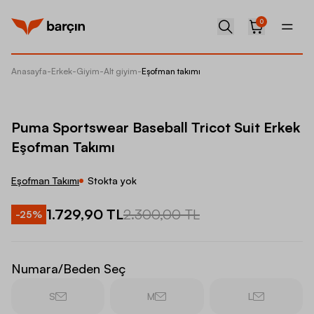
0
Anasayfa
-
Erkek
-
Giyim
-
Alt giyim
-
Eşofman takımı
Puma Sp
Puma Sportswear Baseball Tricot Suit Erkek
Eşofman Takımı
Eşofman Takımı
Stokta yok
1.729,90 TL
2.300,00 TL
-
25
%
Numara/Beden Seç
S
M
L