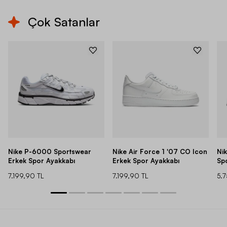
Çok Satanlar
Nike P-6000 Sportswear
Nike Air Force 1 '07 CO Icon
Ni
Erkek Spor Ayakkabı
Erkek Spor Ayakkabı
Sp
7.199,90 TL
7.199,90 TL
5.