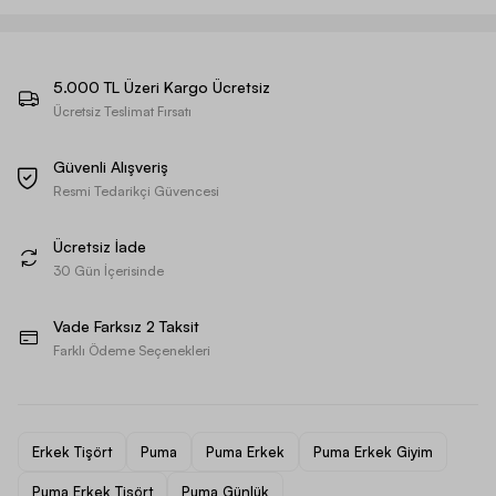
5.000 TL Üzeri Kargo Ücretsiz
Ücretsiz Teslimat Fırsatı
Güvenli Alışveriş
Resmi Tedarikçi Güvencesi
Ücretsiz İade
30 Gün İçerisinde
Vade Farksız 2 Taksit
Farklı Ödeme Seçenekleri
Erkek Tişört
Puma
Puma Erkek
Puma Erkek Giyim
Puma Erkek Tişört
Puma Günlük