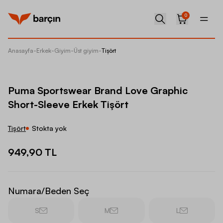
0
Anasayfa
-
Erkek
-
Giyim
-
Üst giyim
-
Tişört
Puma Sp
Puma Sportswear Brand Love Graphic
Short-Sleeve Erkek Tişört
Tişört
Stokta yok
949,90 TL
Numara/Beden Seç
S
M
L