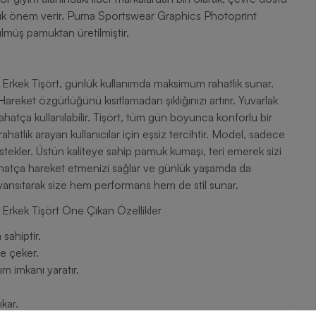
yük önem verir. Puma Sportswear Graphics Photoprint
müş pamuktan üretilmiştir.
kek Tişört, günlük kullanımda maksimum rahatlık sunar.
reket özgürlüğünü kısıtlamadan şıklığınızı artırır. Yuvarlak
ahatça kullanılabilir. Tişört, tüm gün boyunca konforlu bir
hatlık arayan kullanıcılar için eşsiz tercihtir. Model, sadece
stekler. Üstün kaliteye sahip pamuk kumaşı, teri emerek sizi
rahatça hareket etmenizi sağlar ve günlük yaşamda da
ızı yansıtarak size hem performans hem de stil sunar.
rkek Tişört Öne Çıkan Özellikler
ahiptir.
ne çeker.
ım imkanı yaratır.
ıkar.