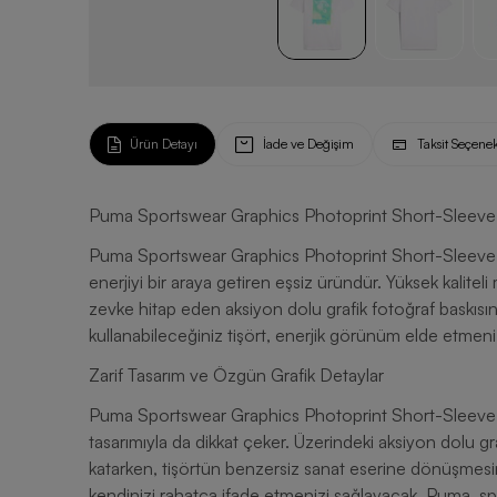
Ürün Detayı
İade ve Değişim
Taksit Seçenek
Puma Sportswear Graphics Photoprint Short-Sleeve 
Puma Sportswear Graphics Photoprint Short-Sleeve Erke
enerjiyi bir araya getiren eşsiz üründür. Yüksek kalite
zevke hitap eden aksiyon dolu grafik fotoğraf baskısına
kullanabileceğiniz tişört, enerjik görünüm elde etmeniz
Zarif Tasarım ve Özgün Grafik Detaylar
Puma Sportswear Graphics Photoprint Short-Sleeve Erk
tasarımıyla da dikkat çeker. Üzerindeki aksiyon dolu graf
katarken, tişörtün benzersiz sanat eserine dönüşmesini
kendinizi rahatça ifade etmenizi sağlayacak. Puma, spo