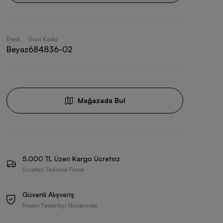
Renk
Ürün Kodu
Beyaz
684836-02
Mağazada Bul
5.000 TL Üzeri Kargo Ücretsiz
Ücretsiz Teslimat Fırsatı
Güvenli Alışveriş
Resmi Tedarikçi Güvencesi