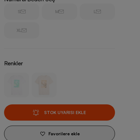
S
M
L
XL
Renkler
STOK UYARISI EKLE
Favorilere ekle