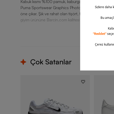
Kabuk kısmı %100 pamuk, kaburga ise %80 pamuk ve 
Puma Sportswear Graphics Photoprint Short-Sleeve Erk
öne çıkar. Şık ve rahat olan tişört, farklı tarzlara k
giyim ürününe Barcin.com kalitesi ile sahip olabilir, sip
T
Çok Satanlar