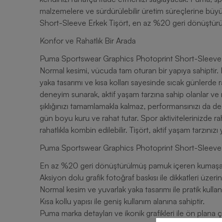
malzemelere ve sürdürülebilir üretim süreçlerine bü
Short-Sleeve Erkek Tişört, en az %20 geri dönüştürül
Konfor ve Rahatlık Bir Arada
Puma Sportswear Graphics Photoprint Short-Sleeve Er
Normal kesimi, vücuda tam oturan bir yapıya sahiptir. Ha
yaka tasarımı ve kısa kolları sayesinde sıcak günlerde r
deneyim sunarak, aktif yaşam tarzına sahip olanlar ve ra
şıklığınızı tamamlamakla kalmaz, performansınızı da de
gün boyu kuru ve rahat tutar. Spor aktivitelerinizde 
rahatlıkla kombin edilebilir. Tişört, aktif yaşam tarzın
Puma Sportswear Graphics Photoprint Short-Sleeve E
En az %20 geri dönüştürülmüş pamuk içeren kumaşa s
Aksiyon dolu grafik fotoğraf baskısı ile dikkatleri üzeri
Normal kesim ve yuvarlak yaka tasarımı ile pratik kullan
Kısa kollu yapısı ile geniş kullanım alanına sahiptir.
Puma marka detayları ve ikonik grafikleri ile ön plana ç