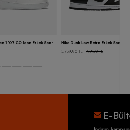
rce 1 '07 CO Icon Erkek Spor
Nike Dunk Low Retro Erkek Spor Aya
5.759,90 TL
7.199,90 TL
E-Bül
İndirim, kampany