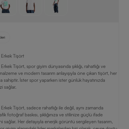
leri
Erkek Tişört
k Tişört, spor giyim dünyasında şıklığı, rahatlığı ve
li malzeme ve modern tasarım anlayışıyla öne çıkan tişört, her
 sahiptir. İster spor yaparken ister günlük hayatınızda
i sağlar.
ek Tişört, sadece rahatlığı ile değil, aynı zamanda
ik fotoğraf baskısı, şıklığınıza ve stilinize güçlü ifade
 sağlar. Her detayıyla enerjik görüntü sergileyen tasarım,
r giyim alanındaki lider markalardan biri olarak, çevre dostu