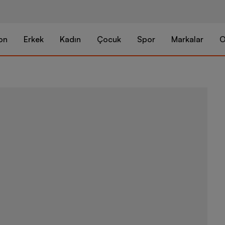
on
Erkek
Kadın
Çocuk
Spor
Markalar
O
Puma Sportsw