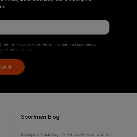
un.
ğmesine tıklayarak kişisel verilerin korunması kapsamında
ul etmiş olursunuz.
üye ol
Sportmen Blog
Krampon Nasıl Seçilir? FG ve AG Krampon Farkları Nelerdir?