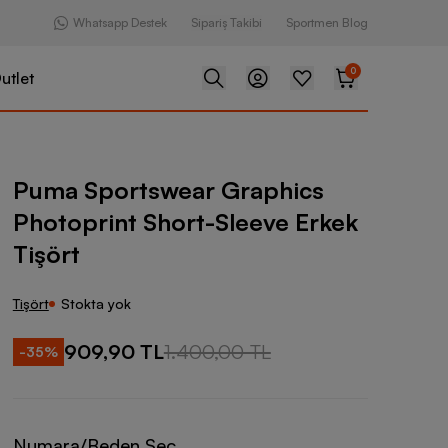
Whatsapp Destek
Sipariş Takibi
Sportmen Blog
0
utlet
ear Graphics Photoprint Short-Sleeve Erkek Tişört
Puma Sportswear Graphics
Photoprint Short-Sleeve Erkek
Tişört
Tişört
Stokta yok
909,90 TL
1.400,00 TL
-
35
%
Numara/Beden Seç