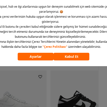
%20 polyester içerir.
ek Tişört, rahatlığı ve çevreye duyarlı üretim süreci ile de
olayca uyum sağlar ve size gün boyu konfor sunar. Puma erkek
arişinizi hemen oluşturabilirsiniz.
ümünü göster