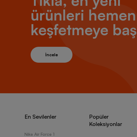
Tıkla, en yeni
ürünleri hemen
keşfetmeye baş
İncele
En Sevilenler
Popüler
Koleksiyonlar
Nike Air Force 1