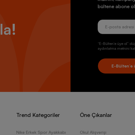
bültene abone ol
la!
“E-Bülten’e üye ol” dü
aydınlatma metnini kab
E-Bülten’e 
Trend Kategoriler
Öne Çıkanlar
Nike Erkek Spor Ayakkabı
Okul Alışverişi