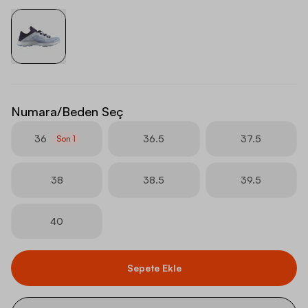
Numara/Beden Seç
36
36.5
37.5
Son
1
38
38.5
39.5
40
Sepete Ekle