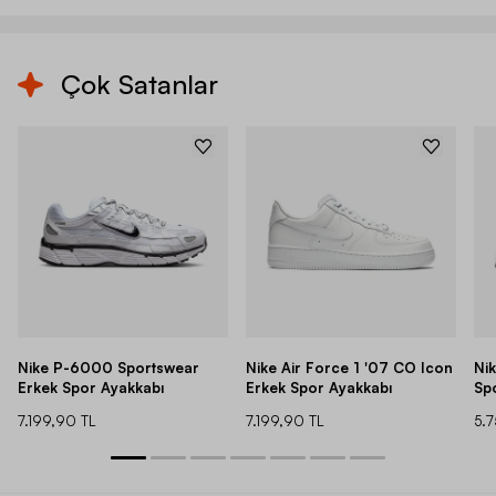
Çok Satanlar
Nike P-6000 Sportswear
Nike Air Force 1 '07 CO Icon
Ni
Erkek Spor Ayakkabı
Erkek Spor Ayakkabı
Sp
7.199,90 TL
7.199,90 TL
5.