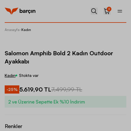
0
Anasayfa
-
Kadın
Salomon
Salomon Amphib Bold 2 Kadın Outdoor
Ayakkabı
Kadın
Stokta var
5.619,90 TL
7.499,99 TL
-
25
%
2 ve Üzerine Sepette Ek %10 İndirim
Renkler