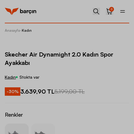
0
Anasayfa
-
Kadın
Skecher
Skecher Air Dynamight 2.0 Kadın Spor
Ayakkabı
Kadın
Stokta var
3.639,90 TL
5.199,00 TL
-
30
%
Renkler