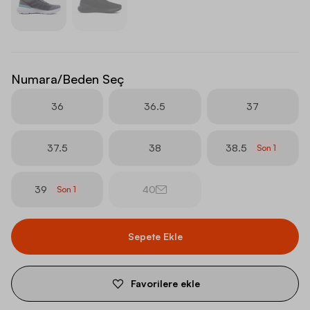
Numara/Beden Seç
36
36.5
37
37.5
38
38.5
Son
1
39
40
Son
1
Sepete Ekle
Favorilere ekle