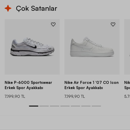
Çok Satanlar
Nike P-6000 Sportswear
Nike Air Force 1 '07 CO Icon
Ni
Erkek Spor Ayakkabı
Erkek Spor Ayakkabı
Sp
7.199,90 TL
7.199,90 TL
5.