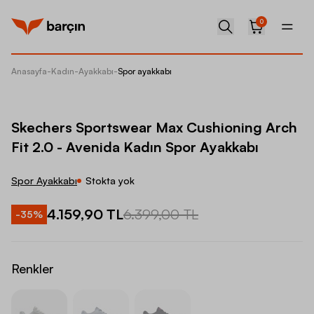
0
Anasayfa
-
Kadın
-
Ayakkabı
-
Spor ayakkabı
Skecher
Skechers Sportswear Max Cushioning Arch
Fit 2.0 - Avenida Kadın Spor Ayakkabı
Spor Ayakkabı
Stokta yok
4.159,90 TL
6.399,00 TL
-
35
%
Renkler