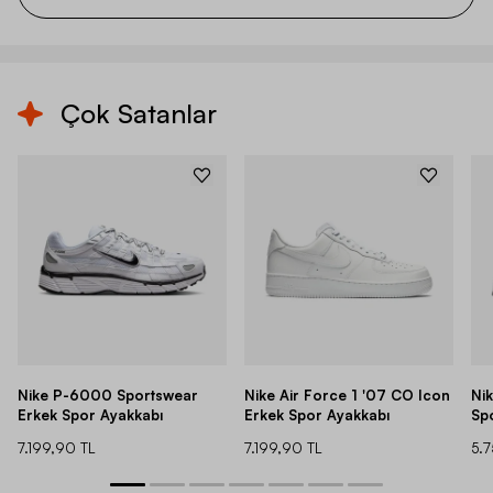
Çok Satanlar
Nike P-6000 Sportswear
Nike Air Force 1 '07 CO Icon
Ni
Erkek Spor Ayakkabı
Erkek Spor Ayakkabı
Sp
7.199,90 TL
7.199,90 TL
5.