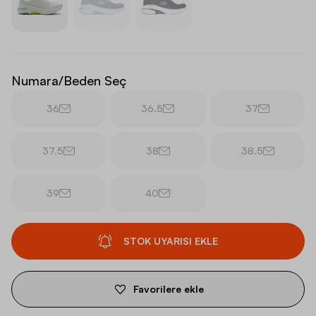
Numara/Beden Seç
36
36.5
37
37.5
38
38.5
39
40
STOK UYARISI EKLE
Favorilere ekle