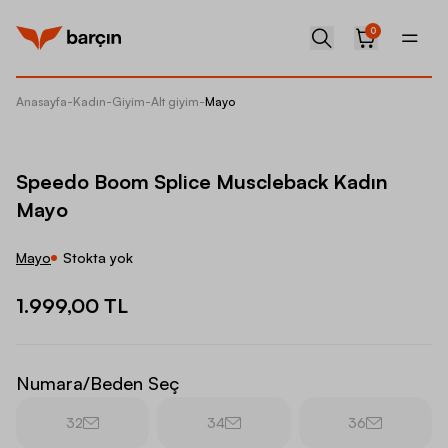
0
Anasayfa
-
Kadın
-
Giyim
-
Alt giyim
-
Mayo
Speedo
Speedo Boom Splice Muscleback Kadın
Mayo
Mayo
Stokta yok
1.999,00 TL
Numara/Beden Seç
32
34
36