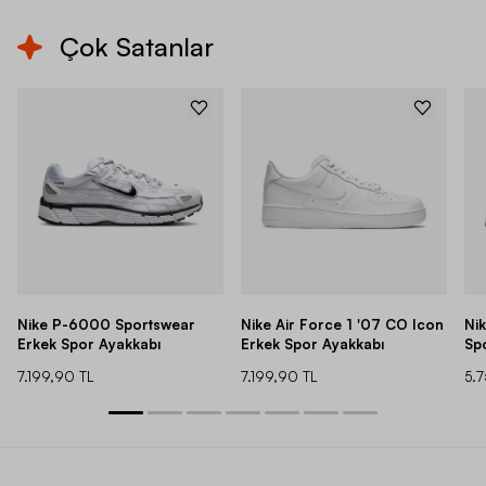
Çok Satanlar
Nike P-6000 Sportswear
Nike Air Force 1 '07 CO Icon
Ni
Erkek Spor Ayakkabı
Erkek Spor Ayakkabı
Sp
7.199,90 TL
7.199,90 TL
5.