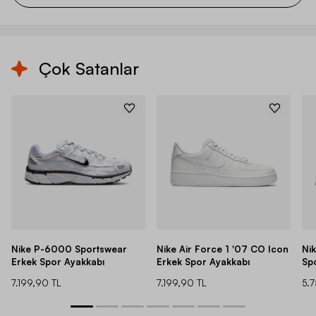
Çok Satanlar
Nike P-6000 Sportswear
Nike Air Force 1 '07 CO Icon
Ni
Erkek Spor Ayakkabı
Erkek Spor Ayakkabı
Sp
7.199,90 TL
7.199,90 TL
5.