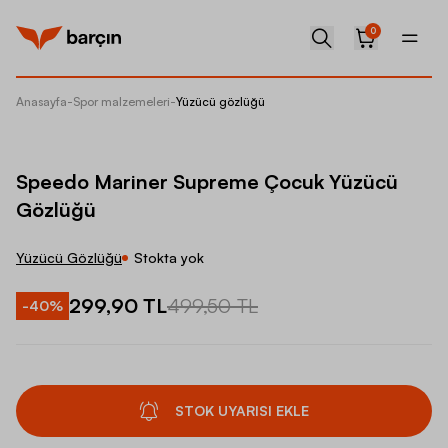
0
Anasayfa
-
Spor malzemeleri
-
Yüzücü gözlüğü
Speedo
Speedo Mariner Supreme Çocuk Yüzücü
Gözlüğü
Yüzücü Gözlüğü
Stokta yok
299,90 TL
499,50 TL
-
40
%
STOK UYARISI EKLE