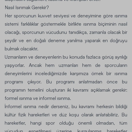
Nasıl Isınmak Gerekir?
Her sporcunun kuvvet seviyesi ve deneyimine göre ısınma
sistemi farklılıklar göstermekle birlikte ısınma biçiminin nasıl
olacağı, sporcunun vücudunu tanıdıkça, zamanla olacak bir
şeydir ve en doğalı deneme yanılma yaparak en doğruyu
bulmak olacaktır.
Uzmanların ve deneyenlerin bu konuda fazlaca görüş ayrılığı
yaşıyorlar. Ancak hem uzmanları hem de sporcuların
deneyimlerini incelediğimizde karşımıza örnek bir ısınma
programı çıkıyor. Bu programı anlatmadan önce bu
programın temelini oluşturan iki kavramı açıklamak gerekir:
formel ısınma
ve
informel ısınma.
İnformel ısınma nedir
derseniz, bu kavramı herkesin bildiği
kültür fizik hareketleri ve düz koşu olarak anlatabiliriz. Bu
hareketler, hangi spor olduğu önemli olmadan, tüm
vücudun esnetilmesi üzerine kurgulanmış hareketler