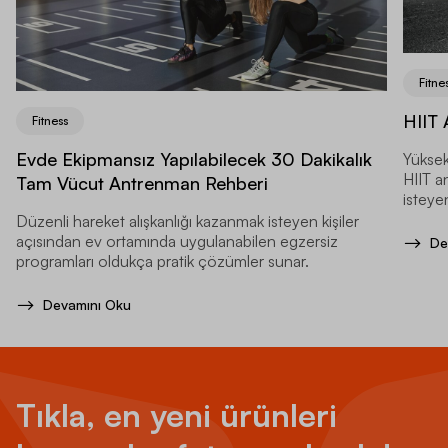
Fitne
HIIT 
Fitness
Evde Ekipmansız Yapılabilecek 30 Dakikalık
Yüksek
HIIT a
Tam Vücut Antrenman Rehberi
isteyen
Düzenli hareket alışkanlığı kazanmak isteyen kişiler
açısından ev ortamında uygulanabilen egzersiz
De
programları oldukça pratik çözümler sunar.
Devamını Oku
Tıkla, en yeni ürünleri