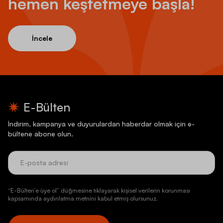
hemen keşfetmeye başla!
İncele
E-Bülten
İndirim, kampanya ve duyurulardan haberdar olmak için e-
bültene abone olun.
“E-Bülten’e üye ol” düğmesine tıklayarak kişisel verilerin korunması
kapsamında aydınlatma metnini kabul etmiş olursunuz.