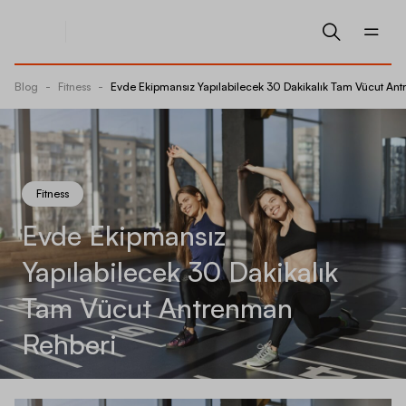
Blog
-
Fitness
-
Evde Ekipmansız Yapılabilecek 30 Dakikalık Tam Vücut An
Fitness
Evde Ekipmansız
Yapılabilecek 30 Dakikalık
Tam Vücut Antrenman
Rehberi