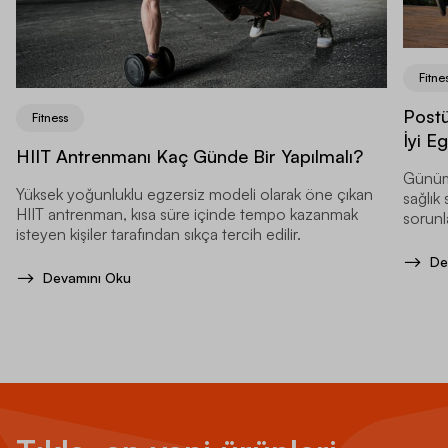
Fitne
Postü
Fitness
İyi E
HIIT Antrenmanı Kaç Günde Bir Yapılmalı?
Günüm
Yüksek yoğunluklu egzersiz modeli olarak öne çıkan
sağlık
HIIT antrenman, kısa süre içinde tempo kazanmak
sorunl
isteyen kişiler tarafından sıkça tercih edilir.
De
Devamını Oku