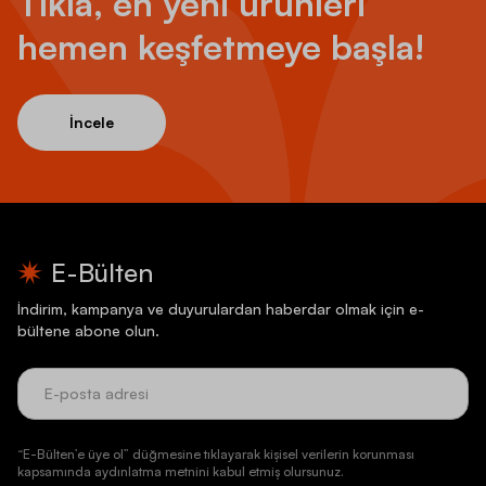
Tıkla, en yeni ürünleri
hemen keşfetmeye başla!
İncele
E-Bülten
İndirim, kampanya ve duyurulardan haberdar olmak için e-
bültene abone olun.
“E-Bülten’e üye ol” düğmesine tıklayarak kişisel verilerin korunması
kapsamında aydınlatma metnini kabul etmiş olursunuz.