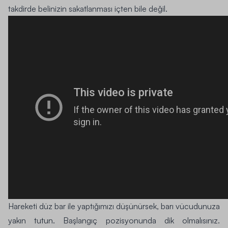
takdirde belinizin sakatlanması içten bile değil.
Hareketi düz bar ile yaptığımızı düşünürsek, barı vücudunuza
yakın tutun. Başlangıç pozisyonunda dik olmalısınız.