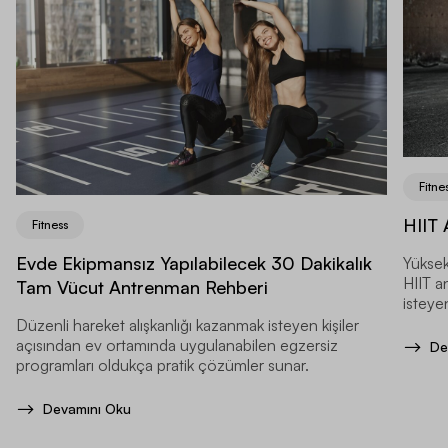
Fitne
HIIT 
Fitness
Evde Ekipmansız Yapılabilecek 30 Dakikalık
Yüksek
HIIT a
Tam Vücut Antrenman Rehberi
isteyen
Düzenli hareket alışkanlığı kazanmak isteyen kişiler
açısından ev ortamında uygulanabilen egzersiz
De
programları oldukça pratik çözümler sunar.
Devamını Oku