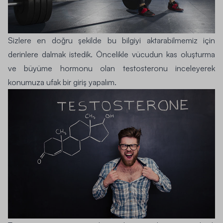
Sizlere en doğru şekilde bu bilgiyi aktarabilmemiz için
derinlere dalmak istedik. Öncelikle vücudun kas oluşturma
ve büyüme hormonu olan testosteronu inceleyerek
konumuza ufak bir giriş yapalım.