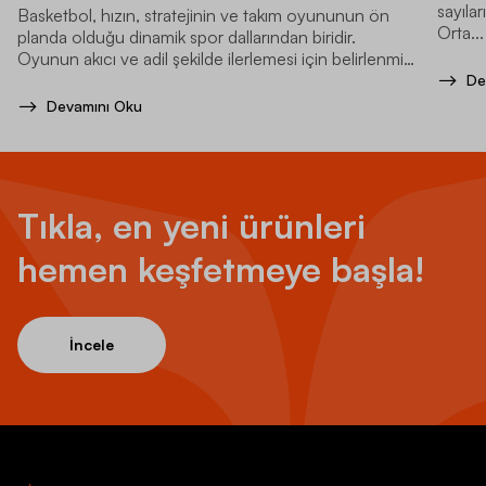
sayılar
Basketbol, hızın, stratejinin ve takım oyununun ön
Orta...
planda olduğu dinamik spor dallarından biridir.
Oyunun akıcı ve adil şekilde ilerlemesi için belirlenmiş
kurallar bulunur.
De
Devamını Oku
Tıkla, en yeni ürünleri
hemen keşfetmeye başla!
İncele