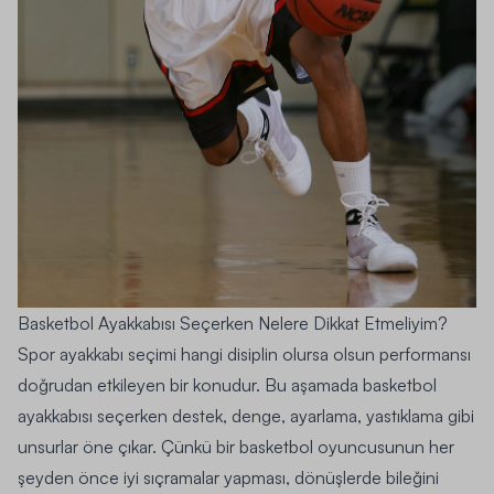
Basketbol Ayakkabısı Seçerken Nelere Dikkat Etmeliyim?
Spor ayakkabı seçimi hangi disiplin olursa olsun performansı
doğrudan etkileyen bir konudur. Bu aşamada basketbol
ayakkabısı seçerken destek, denge, ayarlama, yastıklama gibi
unsurlar öne çıkar. Çünkü bir basketbol oyuncusunun her
şeyden önce iyi sıçramalar yapması, dönüşlerde bileğini