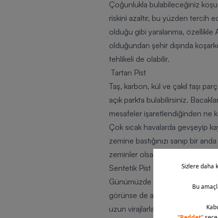
Çoğunlukla bulabileceğiniz koşu
riskini azaltır, bu yüzden tercih
olduğu gibi yaralanma, özellikle 
olduğundan şehir dışında koşarke
tehlikeli de olabilir.
Tartan Pist
Taş, karbon, kül ve çakıl taşı par
açık parkta bulabilirsiniz. Bacakl
mesafeler işaretlendiğinden ne k
Çok sıcak havalarda gevşeyip kayg
zemine bastığınızı sanıp bir an
zeminler olsa da iyi korunmuş bir 
Sentetik Pist
Günümüzde tamamen sentetik mate
görünse de aslında pek çok spor d
uzun virajlarla döndükleri için a