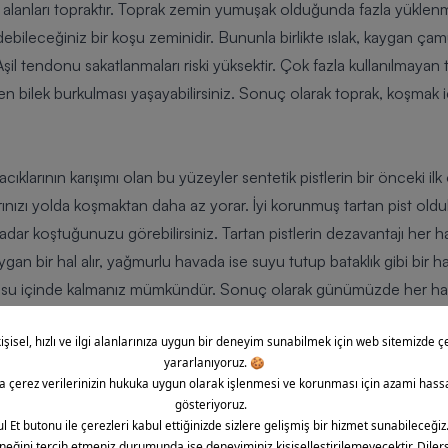
 alanları topraktır. Toprak zemin yumuşak olduğunda fazla yükle
 edebileceğiniz bir koşu zeminidir. Bununla birlikte ıslak, kaygan 
Aşil tendonu sakatlanmaları riski yüksektir. Çok fazla kullanılmayan
n bilek burkulması yaşayabilirsiniz. Sonuç olarak toprak, koşmak i
çacıklarının karışımı olan bu yüzeyler sentetik pistlerin bir önceki i
arınızı yolda koşmaktan daha az yorar. İyi korunmuş tartan pist oldukç
adar koştuğunuzu görebilirsiniz. Tartan pistlerin dezavantajı her
an bir hal alır, yağmurlu havada ise suyu tutup bataklık gibi bir ha
da su içinde kalmanız mümkündür. Sonuç olarak günümüzde her hav
tartan pist koşu için ideal bir yüzeydir.
ryallerden yapılan koşu pistleri mevcuttur. Genelde profesyonel
alında kullanılabilirler. Koşulan mesafenin ölçülebilmesi açısından
yak bileği, diz ve kalça eklemleri üzerinde çok daha fazla baskı ol