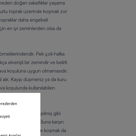
nmeden doğan sakatlıklar yaşama
çamurlu toprak üzerinde koşmak zor
 topraklar daha engebeli
çin en iyi zeminlerden olsa da
lk örneklerindendir. Pek çok halka
a elverişli bir zemindir ve belirli
 hava koşuluna uygun olmamasıdır.
l alır. Kayıp düşmeniz ya da kuru
a koşulunda kullanılabilen
 sporcular için yapılmış gibi
 faydalı zemilerdir. Buna karşın
uştururlar. Uzun mesafe koşmak da