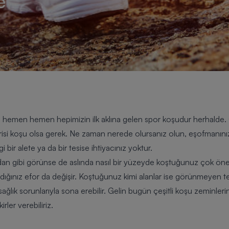
e
e hemen hemen hepimizin ilk aklına gelen spor koşudur herhalde
risi
koşu
olsa gerek. Ne zaman nerede olursanız olun, eşofmanınızı
bir alete ya da bir tesise ihtiyacınız yoktur.
adan gibi görünse de aslında nasıl bir yüzeyde koştuğunuz çok ön
ığınız efor da değişir. Koştuğunuz kimi alanlar ise görünmeyen tehli
ağlık sorunlarıyla sona erebilir. Gelin bugün çeşitli koşu zeminlerin
rler verebiliriz.