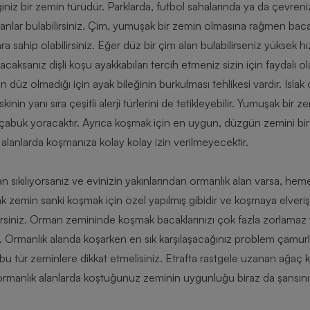
ğiniz bir zemin türüdür. Parklarda, futbol sahalarında ya da çevren
anlar bulabilirsiniz. Çim, yumuşak bir zemin olmasına rağmen bacak
sahip olabilirsiniz. Eğer düz bir çim alan bulabilirseniz yüksek hız
şacaksanız
dişli koşu ayakkabıları
tercih etmeniz sizin için faydalı ol
düz olmadığı için ayak bileğinin burkulması tehlikesi vardır. Isla
nin yanı sıra çeşitli alerji türlerini de tetikleyebilir. Yumuşak bi
k çabuk yoracaktır. Ayrıca koşmak için en uygun, düzgün zemini bir
r alanlarda koşmanıza kolay kolay izin verilmeyecektir.
 sıkılıyorsanız ve evinizin yakınlarından ormanlık alan varsa, he
 zemin sanki koşmak için özel yapılmış gibidir ve koşmaya elveriş
irsiniz. Orman zemininde koşmak bacaklarınızı çok fazla zorlamaz
z. Ormanlık alanda koşarken en sık karşılaşacağınız problem çamurl
 bu tür zeminlere dikkat etmelisiniz. Etrafta rastgele uzanan ağaç 
k ormanlık alanlarda koştuğunuz zeminin uygunluğu biraz da şansını