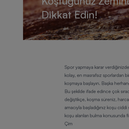
Koştuğunuz Zemin
Dikkat Edin!
Spor yapmaya karar verdiğinizd
kolay, en masrafsız sporlardan bi
koşmaya başlayın. Başka herhangi 
Bu şekilde ifade edince çok sır
değiştikçe, koşma süreniz, harcad
amacıyla başladığınız koşu ciddi s
koşu alanları bulma konusunda fiki
Çim