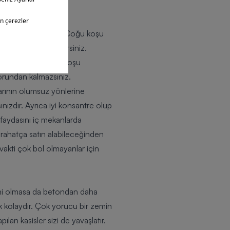
 olabilir.
biri koşu bandıdır. Çoğu koşu
i bilgileri görebilirsiniz.
in idealdir. Ayrıca koşu
orundan kalmazsınız.
larının olumsuz yönlerine
nızdır. Ayrıca iyi konsantre olup
 faydasını iç mekanlarda
 rahatça satın alabileceğinden
akti çok bol olmayanlar için
ni olmasa da betondan daha
mak kolaydır. Çok yorucu bir zemin
ılan kasisler sizi de yavaşlatır.