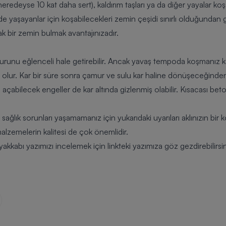
 neredeyse 10 kat daha sert
), kaldırım taşları ya da diğer yayalar k
de yaşayanlar için koşabilecekleri zemin çeşidi sınırlı olduğunda
 bir zemin bulmak avantajınızadır.
kurunu eğlenceli hale getirebilir. Ancak yavaş tempoda koşmanız k
olur. Kar bir süre sonra çamur ve sulu kar haline dönüşeceğinden
 açabilecek engeller de kar altında gizlenmiş olabilir. Kısacası bet
 sağlık sorunları yaşamamanız için yukarıdaki uyarıları aklınızın bi
alzemelerin kalitesi de çok önemlidir.
ayakkabı
yazımızı incelemek için linkteki yazımıza göz gezdirebilirsin