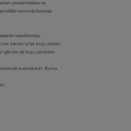
oşarken
yaralanmalara ve
n genellikle betonda koşmak
aslarda sakatlanmayı
 her zaman iyi bir koşu zemini
on gibi kar da koşu zeminleri
r köşesinde bulundurun. Ayrıca
iz.