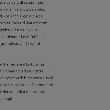
izde varsa golf sahalarında
 kaslarınızı oldukça zorlar.
lı koşularınız için oldukça
acaktır. Yalnız dikkat etmeniz
k çimler oldukça kaygan
r zemin olmasından ötürü bacak
 golf sahası ya da futbol
men hemen ideal bir koşu zemini
li bir patika bulduğunuzda
 ve çevrenizdeki manzara sürekli
u zemin olacaktır. Kirlenmenizin
kökleri de dikkat etmezseniz
za bağlı.