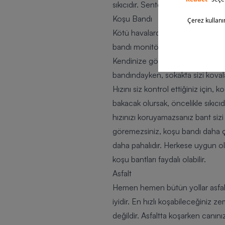
sıkıcıdır. Sentetik pistler sürat ko
Koşu Bandı
Kötü havalarda ya da evinizin çe
bandı monitöründe koştuğunuz eğimi,
Kendinize göre koşunun zorluğunu 
bandındayken, sokakta sizi kova
Hızını siz kontrol ettiğiniz için
bakacak olursak, öncelikle sıkıcı
hızınızı koruyamazsanız bant siz
göremezsiniz, koşu bandı daha ço
daha pahalıdır. Herkese uygun ol
koşu bantları faydalı olabilir.
Asfalt
Hemen hemen bütün yollar asfal
iyidir. En hızlı koşabileceğiniz z
değildir. Asfaltta koşarken canınız