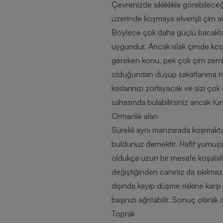
Çevrenizde sıklıklıkla görebilece
üzerinde koşmaya elverişli çim al
Böylece çok daha güçlü bacaklara 
uygundur. Ancak ıslak çimde ko
gereken konu, pek çok çim zemin 
olduğundan düşüp sakatlanma riski
kaslarınızı zorlayacak ve sizi ço
sahasında bulabilirsiniz ancak tü
Ormanlık alan
Sürekli aynı manzarada koşmaktan
buldunuz demektir. Hafif yumuşak
oldukça uzun bir mesafe koşabil
değiştiğinden canınız da sıkılma
dışında kayıp düşme riskine karşı
başınızı ağrıtabilir. Sonuç olara
Toprak