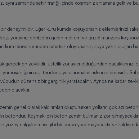
z, aynı zamanda şehir trafiği içinde koşmanız anlamına gelir ve bu si
bir deneyimlidir. Eğer kuru kumda koşuyorsanız eklemlerinizi sakatl
de koşuyorsanız denizden gelen meltem ve güzel manzara koşunuza 
n kum taneciklerinden rahatsız oluyorsanız, suya yakın oluşan haf
gerçekten zevklidir, üstelik zorlayıcı olduğundan bacaklarınızı 
yumuşaklığının aşil tendonu yaralanmaları riskini artırmasıdır. Sahi
vücudun düzensiz bir gerginlik yaratacaktır. Ayrıca ne kadar zevkl
den olacaktır.
emin genel olarak kaldırımları oluştururken yolların çok azı beton
min betondur. Koşmak için beton zemin bulmanız zor olmayacaktır.
n yüzey dalgalanması gibi bir sorun yaratmayacaktır ve kaldırımd