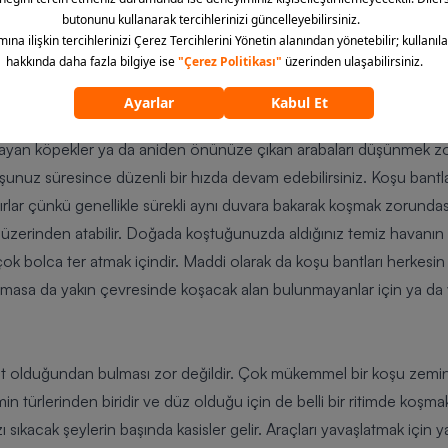
şuları için idealdir ancak size tahsis edilmiş bir pist bulmak bazen zor
vresinde koşabilecek bir alan bulunmadığında en iyi çözümlerden 
 mesafeyi, hızı, yaktığınız kaloriyi, kalp atışı hızınızı ve bunun gib
ayarlayabilirsiniz. Adımınızı attığınız zeminin yumuşaklığı koşu iç
layan köpekler ya da aniden önünüze çıkan arabaları düşünmek z
, koşunuz süresince düzenli bir hızda devam edebilirsiniz. Koşu bant
dırlar çünkü genellikle sürekli aynı duvara bakarak koşmak zorundası
i üzerinden atabilir. Doğada koştuğunuzda aldığınız temiz havanın
k bolca ter atmak içindir. Maddi olarak da koşu bantları herkesin
masa da yakın çevresinde koşacak alan bulunmayanlar için ya da v
t olduğundan bulması zor değildir. Çok mükemmel bir koşu zemi
emin türlerinden biridir ve düz olduğu için de belli bir ritimde koş
ı sıkacak şeylerin başında kasisler gelir. Araçları yavaşlatmak için yap