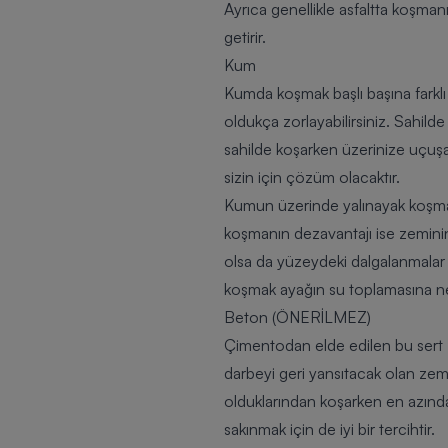
Ayrıca genellikle asfaltta koşmanı
getirir.
Kum
Kumda koşmak başlı başına farklı 
oldukça zorlayabilirsiniz. Sahil
sahilde koşarken üzerinize uçuşa
sizin için çözüm olacaktır.
Kumun üzerinde yalınayak koşmak 
koşmanın dezavantajı ise zeminin 
olsa da yüzeydeki dalgalanmalar 
koşmak ayağın su toplamasına ne
Beton (ÖNERİLMEZ)
Çimentodan elde edilen bu sert z
darbeyi geri yansıtacak olan ze
olduklarından koşarken en azında
sakınmak için de iyi bir tercihtir.