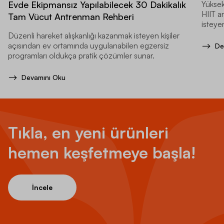
Evde Ekipmansız Yapılabilecek 30 Dakikalık
Yüksek
HIIT a
Tam Vücut Antrenman Rehberi
isteyen
Düzenli hareket alışkanlığı kazanmak isteyen kişiler
açısından ev ortamında uygulanabilen egzersiz
De
programları oldukça pratik çözümler sunar.
Devamını Oku
Tıkla, en yeni ürünleri
hemen keşfetmeye başla!
İncele