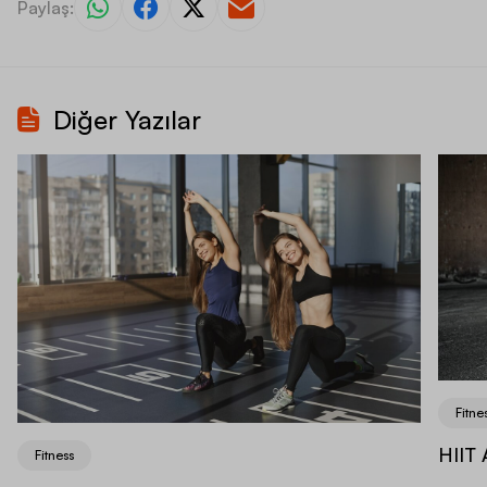
Paylaş:
Diğer Yazılar
Fitne
HIIT 
Fitness