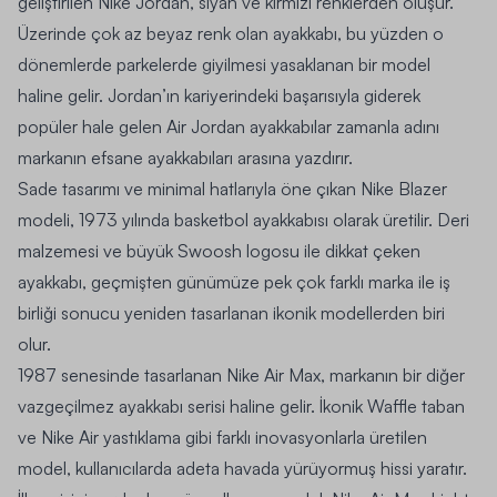
geliştirilen Nike Jordan, siyah ve kırmızı renklerden oluşur.
Üzerinde çok az beyaz renk olan ayakkabı, bu yüzden o
dönemlerde parkelerde giyilmesi yasaklanan bir model
haline gelir. Jordan’ın kariyerindeki başarısıyla giderek
popüler hale gelen Air Jordan ayakkabılar zamanla adını
markanın efsane ayakkabıları arasına yazdırır.
Sade tasarımı ve minimal hatlarıyla öne çıkan Nike Blazer
modeli, 1973 yılında basketbol ayakkabısı olarak üretilir. Deri
malzemesi ve büyük Swoosh logosu ile dikkat çeken
ayakkabı, geçmişten günümüze pek çok farklı marka ile iş
birliği sonucu yeniden tasarlanan ikonik modellerden biri
olur.
1987 senesinde tasarlanan Nike Air Max, markanın bir diğer
vazgeçilmez ayakkabı serisi haline gelir. İkonik Waffle taban
ve Nike Air yastıklama gibi farklı inovasyonlarla üretilen
model, kullanıcılarda adeta havada yürüyormuş hissi yaratır.