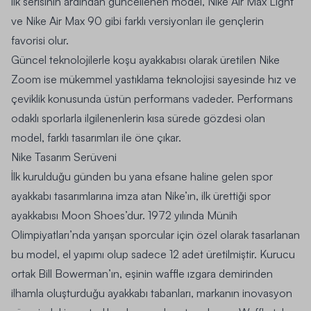
İlk serisinin ardından güncellenen model, Nike Air Max Light
ve Nike Air Max 90 gibi farklı versiyonları ile gençlerin
favorisi olur.
Güncel teknolojilerle koşu ayakkabısı olarak üretilen Nike
Zoom ise mükemmel yastıklama teknolojisi sayesinde hız ve
çeviklik konusunda üstün performans vadeder. Performans
odaklı sporlarla ilgilenenlerin kısa sürede gözdesi olan
model, farklı tasarımları ile öne çıkar.
Nike Tasarım Serüveni
İlk kurulduğu günden bu yana efsane haline gelen spor
ayakkabı tasarımlarına imza atan Nike’ın, ilk ürettiği spor
ayakkabısı Moon Shoes’dur. 1972 yılında Münih
Olimpiyatları’nda yarışan sporcular için özel olarak tasarlanan
bu model, el yapımı olup sadece 12 adet üretilmiştir. Kurucu
ortak Bill Bowerman’ın, eşinin waffle ızgara demirinden
ilhamla oluşturduğu ayakkabı tabanları, markanın inovasyon