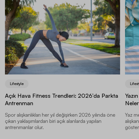
Lifestyle
Lifest
Açık Hava Fitness Trendleri: 2026’da Parkta
Yazın
Antrenman
Neler
Spor alışkanlıkları her yıl değişirken 2026 yılında öne
Yaz me
çıkan yaklaşımlardan biri açık alanlarda yapılan
alışkan
antrenmanlar olur.
gösteri