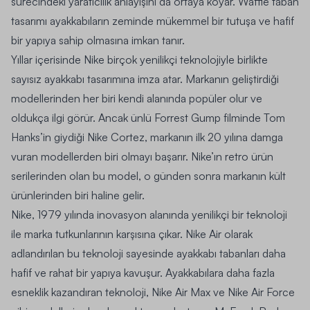
sürecindeki yaratıcılık anlayışını da ortaya koyar. Waffle taban
tasarımı ayakkabıların zeminde mükemmel bir tutuşa ve hafif
bir yapıya sahip olmasına imkan tanır.
Yıllar içerisinde Nike birçok yenilikçi teknolojiyle birlikte
sayısız ayakkabı tasarımına imza atar. Markanın geliştirdiği
modellerinden her biri kendi alanında popüler olur ve
oldukça ilgi görür. Ancak ünlü Forrest Gump filminde Tom
Hanks’in giydiği Nike Cortez, markanın ilk 20 yılına damga
vuran modellerden biri olmayı başarır. Nike’ın retro ürün
serilerinden olan bu model, o günden sonra markanın kült
ürünlerinden biri haline gelir.
Nike, 1979 yılında inovasyon alanında yenilikçi bir teknoloji
ile marka tutkunlarının karşısına çıkar. Nike Air olarak
adlandırılan bu teknoloji sayesinde ayakkabı tabanları daha
hafif ve rahat bir yapıya kavuşur. Ayakkabılara daha fazla
esneklik kazandıran teknoloji, Nike Air Max ve Nike Air Force