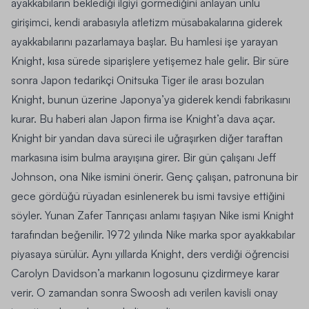
ayakkabıların beklediği ilgiyi görmediğini anlayan ünlü
girişimci, kendi arabasıyla atletizm müsabakalarına giderek
ayakkabılarını pazarlamaya başlar. Bu hamlesi işe yarayan
Knight, kısa sürede siparişlere yetişemez hale gelir. Bir süre
sonra Japon tedarikçi Onitsuka Tiger ile arası bozulan
Knight, bunun üzerine Japonya’ya giderek kendi fabrikasını
kurar. Bu haberi alan Japon firma ise Knight’a dava açar.
Knight bir yandan dava süreci ile uğraşırken diğer taraftan
markasına isim bulma arayışına girer. Bir gün çalışanı Jeff
Johnson, ona Nike ismini önerir. Genç çalışan, patronuna bir
gece gördüğü rüyadan esinlenerek bu ismi tavsiye ettiğini
söyler. Yunan Zafer Tanrıçası anlamı taşıyan Nike ismi Knight
tarafından beğenilir. 1972 yılında Nike marka spor ayakkabılar
piyasaya sürülür. Aynı yıllarda Knight, ders verdiği öğrencisi
Carolyn Davidson’a markanın logosunu çizdirmeye karar
verir. O zamandan sonra Swoosh adı verilen kavisli onay