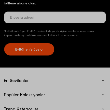
bültene abone olun.
“E-Bülten’e üye ol” düğmesine tıklayarak kişisel verilerin korunması
kapsamında aydınlatma metnini kabul etmiş olursunuz.
E-Bülten’e üye ol
En Sevilenler
Popüler Koleksiyonlar
Trend Kategoriler