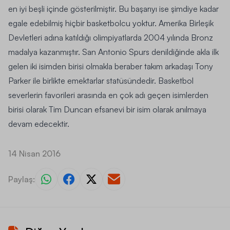
en iyi beşli içinde gösterilmiştir. Bu başarıyı ise şimdiye kadar
egale edebilmiş hiçbir basketbolcu yoktur. Amerika Birleşik
Devletleri adına katıldığı olimpiyatlarda 2004 yılında Bronz
madalya kazanmıştır. San Antonio Spurs denildiğinde akla ilk
gelen iki isimden birisi olmakla beraber takım arkadaşı Tony
Parker ile birlikte emektarlar statüsündedir. Basketbol
severlerin favorileri arasında en çok adı geçen isimlerden
birisi olarak Tim Duncan efsanevi bir isim olarak anılmaya
devam edecektir.
14 Nisan 2016
Paylaş: