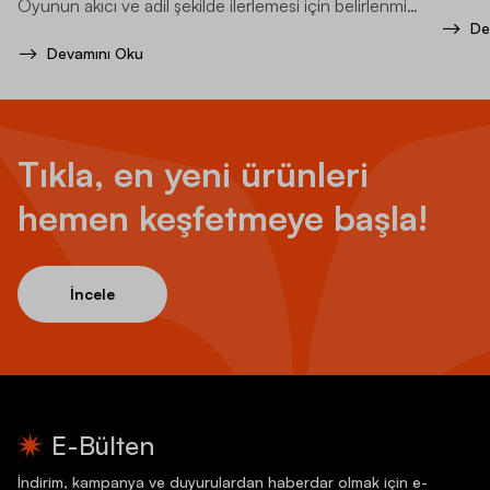
Oyunun akıcı ve adil şekilde ilerlemesi için belirlenmiş
kurallar bulunur.
De
Devamını Oku
Tıkla, en yeni ürünleri
hemen keşfetmeye başla!
İncele
E-Bülten
İndirim, kampanya ve duyurulardan haberdar olmak için e-