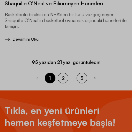
Shaquille O’Neal ve Bilinmeyen Hünerleri
Basketbolu bıraksa da NBA’den bir türlü vazgeçmeyen
Shaquille O’Neal’ın basketbol oynamak dışındaki hünerleri ile
tanışın.
Devamını Oku
95
yazıdan
21
yazı görüntüledin
1
2
5
...
Tıkla, en yeni ürünleri
hemen keşfetmeye başla!