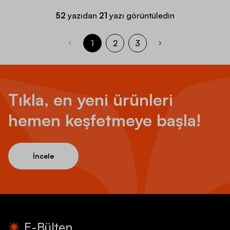
52
yazıdan
21
yazı görüntüledin
1
2
3
Tıkla, en yeni ürünleri
hemen keşfetmeye başla!
İncele
E-Bülten