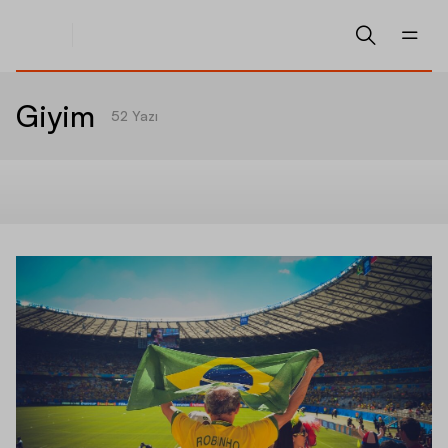
Giyim
52
Yazı