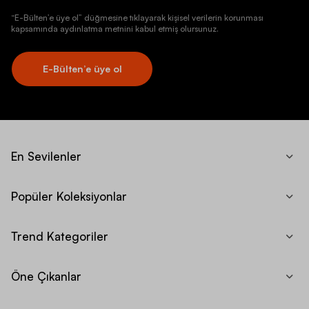
“E-Bülten’e üye ol” düğmesine tıklayarak kişisel verilerin korunması
kapsamında aydınlatma metnini kabul etmiş olursunuz.
E-Bülten’e üye ol
En Sevilenler
Popüler Koleksiyonlar
Trend Kategoriler
Öne Çıkanlar