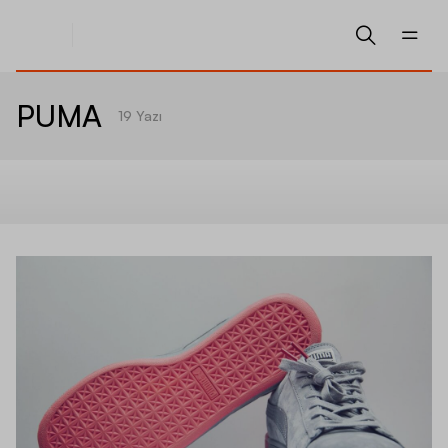
PUMA
19
Yazı