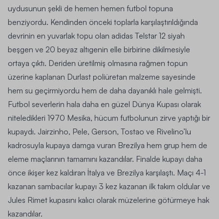
uydusunun şekli de hemen hemen futbol topuna
benziyordu. Kendinden önceki toplarla karşılaştırıldığında
devrinin en yuvarlak topu olan adidas Telstar 12 siyah
beşgen ve 20 beyaz altıgenin elle birbirine dikilmesiyle
ortaya çıktı. Deriden üretilmiş olmasına rağmen topun
üzerine kaplanan Durlast poliüretan malzeme sayesinde
hem su geçirmiyordu hem de daha dayanıklı hale gelmişti.
Futbol severlerin hala daha en güzel Dünya Kupası olarak
niteledikleri 1970 Mesika, hücum futbolunun zirve yaptığı bir
kupaydı. Jairzinho, Pele, Gerson, Tostao ve Rivelino’lu
kadrosuyla kupaya damga vuran Brezilya hem grup hem de
eleme maçlarının tamamını kazandılar. Finalde kupayı daha
önce ikişer kez kaldıran İtalya ve Brezilya karşılaştı. Maçı 4-1
kazanan sambacılar kupayı 3 kez kazanan ilk takım oldular ve
Jules Rimet kupasını kalıcı olarak müzelerine götürmeye hak
kazandılar.