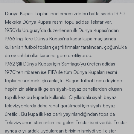
Dünya Kupası Topları incelememizde bu hafta sırada 1970
Meksika Dünya Kupası resmi topu
adidas Telstar
var.
1930’da Uruguay’da düzenlenen
ilk Dünya Kupası
’ndan
1966 İngiltere Dünya Kupası
’na kadar kupa maçlarında
kullanılan futbol topları çeşitli firmalar tarafından, çoğunlukla
da ev sahibi ülke kararına göre üretiliyordu.
1962 Şili Dünya Kupası
için Santiago’yu üreten adidas
1970’ten itibaren ise FIFA ile tüm Dünya Kupaları resmi
toplarını üretmek için anlaştı. Bugün futbol topu deyince
hepimizin aklına ilk gelen siyah-beyaz panellerden oluşan
top ilk kez bu kupada kullanıldı. O yıllardaki siyah beyaz
televizyonlarda daha rahat görülmesi için siyah-beyaz
üretildi. Bu kupa ilk kez canlı yayınlandığından topa da
Televizyonun starı anlamına gelen Telstar ismi verildi. Telstar
ayrıca o yıllardaki uydulardan birisinin ismiydi ve Telstar