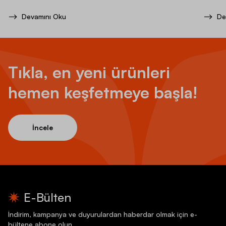
Devamını Oku
De
Tıkla, en yeni ürünleri
hemen keşfetmeye başla!
İncele
E-Bülten
İndirim, kampanya ve duyurulardan haberdar olmak için e-
bültene abone olun.