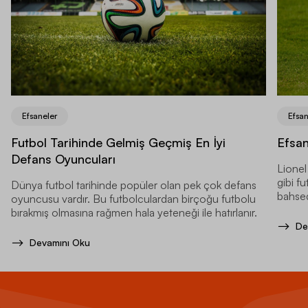
Efsaneler
Efsan
Futbol Tarihinde Gelmiş Geçmiş En İyi
Efsan
Defans Oyuncuları
Lionel
gibi f
Dünya futbol tarihinde popüler olan pek çok defans
bahsed
oyuncusu vardır. Bu futbolculardan birçoğu futbolu
pozisy
bırakmış olmasına rağmen hala yeteneği ile hatırlanır.
De
Devamını Oku