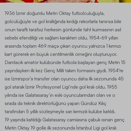
1936 İzmir doğumlu
Metin Oktay
futbolculuğuyla,
golcülüğüyle ve gol krallığında kırdığı rekorlarla tanınsa bile
onun taraflı tarafsız herkesin gönlünde taht kurmasının asıl
sebebi efendiliği ve sağlam karakteri oldu. 1954-69 yılları
arasında toplam 469 maça çıkan oyuncu yalnızca 1 kırmızı
kart görerek en büyük centilmenlik örneğini oluşturuyor.
Damlacık amatör kulübünde futbola başlayan genç Metin 15
yaşındayken ilk kez
Genç Milli takım
formasını giydi. 1954’te
ise İzmirspor’a transfer olan oyuncu daha ilk sezonunda 45
gol atarak İzmir Profesyonel Ligi’nde gol kralı oldu. 1955
yılında ise Galatasaray’ın eski oyuncularından olan ve o
sırada da teknik direktörlüğünü yapan Gündüz Kılıç
tarafından 5 yıllık sözleşmeyle sarı kırmızılı kulübe katıldı.
19 yaşında katıldığı
Galatasaray
camiasına çabuk ısınan genç
Metin Oktay 19 golle ilk sezonunda İstanbul Ligi gol kralı