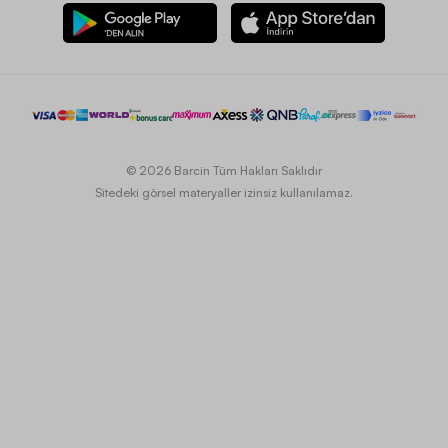
© 2026 Barcin Tüm Hakları Saklıdır
Sitedeki görsel materyaller izinsiz kullanılamaz.