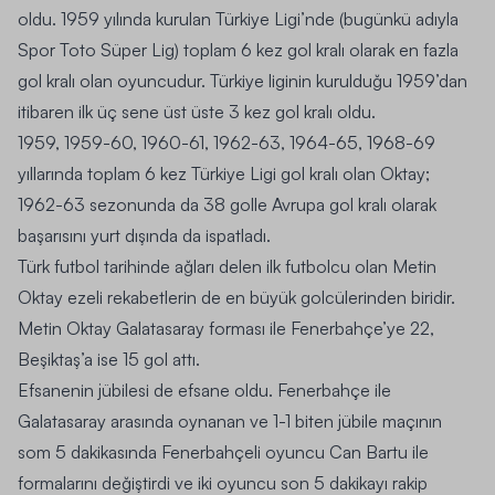
oldu. 1959 yılında kurulan Türkiye Ligi’nde (bugünkü adıyla
Spor Toto Süper Lig) toplam 6 kez gol kralı olarak en fazla
gol kralı olan oyuncudur. Türkiye liginin kurulduğu 1959’dan
itibaren ilk üç sene üst üste 3 kez gol kralı oldu.
1959, 1959-60, 1960-61, 1962-63, 1964-65, 1968-69
yıllarında toplam 6 kez Türkiye Ligi gol kralı olan Oktay;
1962-63 sezonunda da 38 golle Avrupa gol kralı olarak
başarısını yurt dışında da ispatladı.
Türk futbol tarihinde ağları delen ilk futbolcu olan Metin
Oktay ezeli rekabetlerin de en büyük golcülerinden biridir.
Metin Oktay Galatasaray forması ile Fenerbahçe’ye 22,
Beşiktaş’a ise 15 gol attı.
Efsanenin jübilesi
de efsane oldu. Fenerbahçe ile
Galatasaray arasında oynanan ve 1-1 biten jübile maçının
som 5 dakikasında Fenerbahçeli oyuncu Can Bartu ile
formalarını değiştirdi ve iki oyuncu son 5 dakikayı rakip