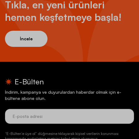
Tıkla, en yeni ürünleri
hemen keşfetmeye başla!
İncele
E-Bülten
İndirim, kampanya ve duyurulardan haberdar olmak için e-
bültene abone olun.
“E-Bülten’e üye ol” düğmesine tıklayarak kişisel verilerin korunması
kapsamında aydınlatma metnini kabul etmiş olursunuz.