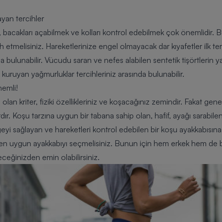
yan tercihler
bacakları açabilmek ve kolları kontrol edebilmek çok önemlidir. Bu
h etmelisiniz. Hareketlerinize engel olmayacak dar kıyafetler ilk terc
a bulunabilir. Vücudu saran ve nefes alabilen sentetik tişörtlerin
uruyan yağmurluklar tercihleriniz arasında bulunabilir.
nemli!
olan kriter, fiziki özellikleriniz ve
koşacağınız zemindir
. Fakat genel
dır. Koşu tarzına uygun bir tabana sahip olan, hafif, ayağı sarabilen 
geyi sağlayan ve hareketleri kontrol edebilen bir koşu ayakkabısın
 en uygun ayakkabıyı seçmelisiniz. Bunun için hem erkek hem de
ceğinizden emin olabilirsiniz.