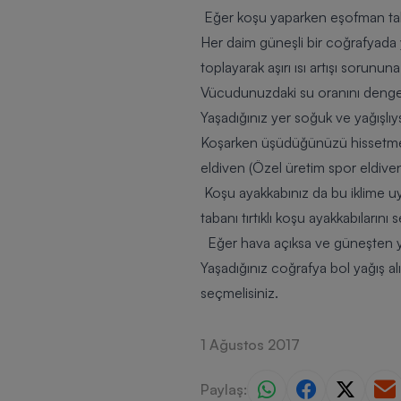
Eğer koşu yaparken eşofman takı
Her daim güneşli bir coğrafyada y
toplayarak aşırı ısı artışı sorunu
Vücudunuzdaki su oranını dengede
Yaşadığınız yer soğuk ve yağışlıy
Koşarken üşüdüğünüzü hissetmeye
eldiven (Özel üretim spor eldiven
Koşu ayakkabınız da bu iklime uy
tabanı tırtıklı koşu ayakkabılarını s
Eğer hava açıksa ve güneşten yar
Yaşadığınız coğrafya bol yağış a
seçmelisiniz.
1 Ağustos 2017
Paylaş: