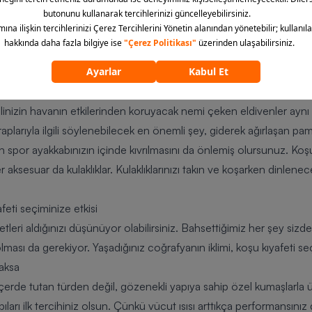
anlar
suar
seçimi de çok önemli. Aksesuarlar, hem stilinizi tamamlar hem
en korunmayan kafa, hızla sıcaklık değişimlerine neden olabilir. S
bir bere takabilirsiniz. Yaz aylarında serin hissettirecek hava alan
linizin havanın etkilerinden koruyacak nemi çeken eldivenler ayn
raplarıyla ilgili söylenebilecek en önemli şey, giderek ağırlaşan p
n spor ayakkabınızın içinde kıvrılmasını da önlemiş olursunuz. Koşun
ksesuar da kulaklıklar. Kulaklıklarınızı takın ve koşarken dinlenec
feti seçiminize etkisi
leri aldığınızı düşünüyor olabilirsiniz. Bahsettiğimiz her şey sizd
ası da gerekiyor. Yaşadığınız coğrafyanın iklimi, koşu kıyafeti seçi
raksa
 içerde tutan türden değil, gözenekli yapıya sahip özel kumaşlarla ü
bıları ilk tercihiniz olsun. Çünkü vücut ısısı arttıkça performansınız