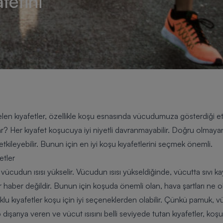
fetini
elen kıyafetler, özellikle koşu esnasında vücudumuza gösterdiği et
lar? Her kıyafet koşucuya iyi niyetli davranmayabilir. Doğru olmayan
ileyebilir. Bunun için en iyi koşu kıyafetlerini seçmek önemli.
etler
cudun ısısı yükselir. Vücudun ısısı yükseldiğinde, vücutta sıvı ka
r haber değildir. Bunun için koşuda önemli olan, hava şartları ne ol
klu kıyafetler koşu için iyi seçeneklerden olabilir. Çünkü pamuk
ip dışarıya veren ve vücut ısısını belli seviyede tutan kıyafetler, k