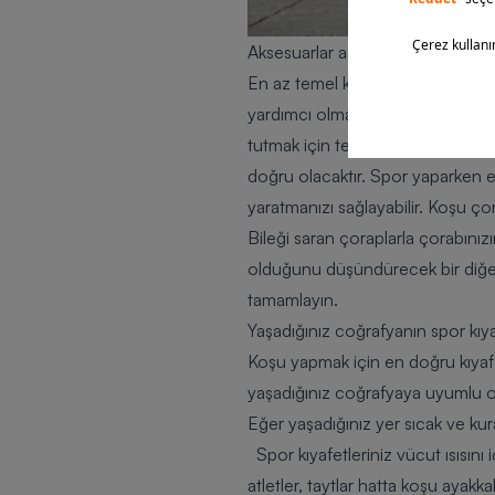
Aksesuarlar aslında süper kahram
En az temel kıyafetler kadar
akse
yardımcı olmaya odaklanır. Koşark
tutmak için terletmeyen kumaştan 
doğru olacaktır. Spor yaparken e
yaratmanızı sağlayabilir. Koşu ço
Bileği saran çoraplarla çorabınızı
olduğunu düşündürecek bir diğer a
tamamlayın.
Yaşadığınız coğrafyanın spor kıya
Koşu yapmak için en doğru kıyafet
yaşadığınız coğrafyaya uyumlu olm
Eğer yaşadığınız yer sıcak ve ku
Spor kıyafetleriniz vücut ısısını
atletler, taytlar hatta koşu ayakka