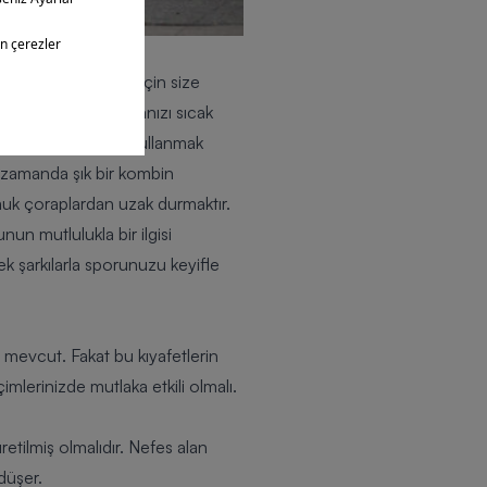
 de rahat bir koşu için size
oğuk havalarda kafanızı sıcak
 ve hafif bir şapka kullanmak
ı zamanda şık bir kombin
amuk çoraplardan uzak durmaktır.
un mutlulukla bir ilgisi
ek şarkılarla sporunuzu keyifle
e mevcut. Fakat bu kıyafetlerin
mlerinizde mutlaka etkili olmalı.
retilmiş olmalıdır. Nefes alan
 düşer.