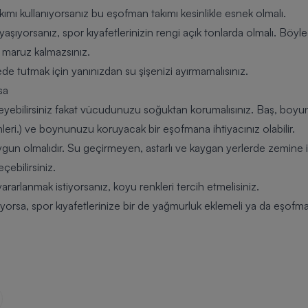
mı kullanıyorsanız bu eşofman takımı kesinlikle esnek olmalı.
aşıyorsanız, spor kıyafetlerinizin rengi açık tonlarda olmalı. Böyle
na maruz kalmazsınız.
 tutmak için yanınızdan su şişenizi ayırmamalısınız.
sa
bilirsiniz fakat vücudunuzu soğuktan korumalısınız. Baş, boyun v
leri.) ve boynunuzu koruyacak bir eşofmana ihtiyacınız olabilir.
gun olmalıdır. Su geçirmeyen, astarlı ve kaygan yerlerde zemine i
eçebilirsiniz.
arlanmak istiyorsanız, koyu renkleri tercih etmelisiniz.
lıyorsa, spor kıyafetlerinize bir de yağmurluk eklemeli ya da eşof